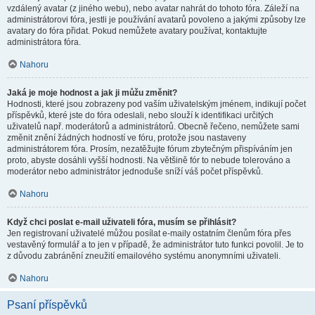
vzdálený avatar (z jiného webu), nebo avatar nahrát do tohoto fóra. Záleží na
administrátorovi fóra, jestli je používání avatarů povoleno a jakými způsoby lze
avatary do fóra přidat. Pokud nemůžete avatary používat, kontaktujte
administrátora fóra.
Nahoru
Jaká je moje hodnost a jak ji můžu změnit?
Hodnosti, které jsou zobrazeny pod vaším uživatelským jménem, indikují počet
příspěvků, které jste do fóra odeslali, nebo slouží k identifikaci určitých
uživatelů např. moderátorů a administrátorů. Obecně řečeno, nemůžete sami
změnit znění žádných hodností ve fóru, protože jsou nastaveny
administrátorem fóra. Prosím, nezatěžujte fórum zbytečným přispíváním jen
proto, abyste dosáhli vyšší hodnosti. Na většině fór to nebude tolerováno a
moderátor nebo administrátor jednoduše sníží váš počet příspěvků.
Nahoru
Když chci poslat e-mail uživateli fóra, musím se přihlásit?
Jen registrovaní uživatelé můžou posílat e-maily ostatním členům fóra přes
vestavěný formulář a to jen v případě, že administrátor tuto funkci povolil. Je to
z důvodu zabránění zneužití emailového systému anonymními uživateli.
Nahoru
Psaní příspěvků