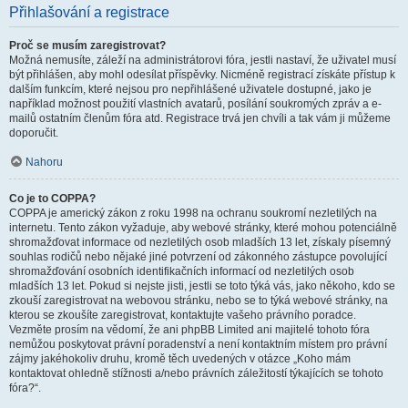
Přihlašování a registrace
Proč se musím zaregistrovat?
Možná nemusíte, záleží na administrátorovi fóra, jestli nastaví, že uživatel musí
být přihlášen, aby mohl odesílat příspěvky. Nicméně registrací získáte přístup k
dalším funkcím, které nejsou pro nepřihlášené uživatele dostupné, jako je
například možnost použití vlastních avatarů, posílání soukromých zpráv a e-
mailů ostatním členům fóra atd. Registrace trvá jen chvíli a tak vám ji můžeme
doporučit.
Nahoru
Co je to COPPA?
COPPA je americký zákon z roku 1998 na ochranu soukromí nezletilých na
internetu. Tento zákon vyžaduje, aby webové stránky, které mohou potenciálně
shromažďovat informace od nezletilých osob mladších 13 let, získaly písemný
souhlas rodičů nebo nějaké jiné potvrzení od zákonného zástupce povolující
shromažďování osobních identifikačních informací od nezletilých osob
mladších 13 let. Pokud si nejste jisti, jestli se toto týká vás, jako někoho, kdo se
zkouší zaregistrovat na webovou stránku, nebo se to týká webové stránky, na
kterou se zkoušíte zaregistrovat, kontaktujte vašeho právního poradce.
Vezměte prosím na vědomí, že ani phpBB Limited ani majitelé tohoto fóra
nemůžou poskytovat právní poradenství a není kontaktním místem pro právní
zájmy jakéhokoliv druhu, kromě těch uvedených v otázce „Koho mám
kontaktovat ohledně stížnosti a/nebo právních záležitostí týkajících se tohoto
fóra?“.