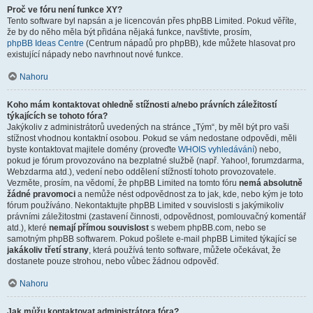
Proč ve fóru není funkce XY?
Tento software byl napsán a je licencován přes phpBB Limited. Pokud věříte,
že by do něho měla být přidána nějaká funkce, navštivte, prosím,
phpBB Ideas Centre
(Centrum nápadů pro phpBB), kde můžete hlasovat pro
existující nápady nebo navrhnout nové funkce.
Nahoru
Koho mám kontaktovat ohledně stížnosti a/nebo právních záležitostí
týkajících se tohoto fóra?
Jakýkoliv z administrátorů uvedených na stránce „Tým“, by měl být pro vaši
stížnost vhodnou kontaktní osobou. Pokud se vám nedostane odpovědi, měli
byste kontaktovat majitele domény (proveďte
WHOIS vyhledávání
) nebo,
pokud je fórum provozováno na bezplatné službě (např. Yahoo!, forumzdarma,
Webzdarma atd.), vedení nebo oddělení stížností tohoto provozovatele.
Vezměte, prosím, na vědomí, že phpBB Limited na tomto fóru
nemá absolutně
žádné pravomoci
a nemůže nést odpovědnost za to jak, kde, nebo kým je toto
fórum používáno. Nekontaktujte phpBB Limited v souvislosti s jakýmikoliv
právními záležitostmi (zastavení činnosti, odpovědnost, pomlouvačný komentář
atd.), které
nemají přímou souvislost
s webem phpBB.com, nebo se
samotným phpBB softwarem. Pokud pošlete e-mail phpBB Limited týkající se
jakákoliv třetí strany
, která používá tento software, můžete očekávat, že
dostanete pouze strohou, nebo vůbec žádnou odpověď.
Nahoru
Jak můžu kontaktovat administrátora fóra?