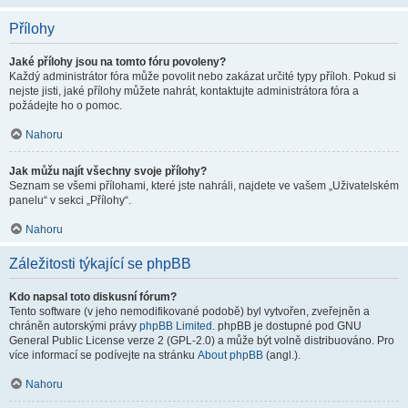
Přílohy
Jaké přílohy jsou na tomto fóru povoleny?
Každý administrátor fóra může povolit nebo zakázat určité typy příloh. Pokud si
nejste jisti, jaké přílohy můžete nahrát, kontaktujte administrátora fóra a
požádejte ho o pomoc.
Nahoru
Jak můžu najít všechny svoje přílohy?
Seznam se všemi přílohami, které jste nahráli, najdete ve vašem „Uživatelském
panelu“ v sekci „Přílohy“.
Nahoru
Záležitosti týkající se phpBB
Kdo napsal toto diskusní fórum?
Tento software (v jeho nemodifikované podobě) byl vytvořen, zveřejněn a
chráněn autorskými právy
phpBB Limited
. phpBB je dostupné pod GNU
General Public License verze 2 (GPL-2.0) a může být volně distribuováno. Pro
více informací se podívejte na stránku
About phpBB
(angl.).
Nahoru