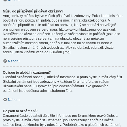
Nahoru
Můžu do příspěvků přidávat obrázky?
Ano, obrázky můžou být ve vašich příspěvcích zobrazeny. Pokud administrátor
povolil ve fóru používání příloh, budete moci nahrát obrázek do fóra. V
opačném případě musíte odkázat na obrázek, který se nachází na veřejně
přístupném webovém serveru, např. http://www.priklad.cz/muj-obrazek.gif.
Nemůžete odkázat na obrázek uložený ve vašem vlastním počítači (pokud to
není veřejně přístupný server) ani na obrázky uložené za nějakým
autentizačním mechanizmem, např. v e-mailech na seznamu.cz nebo v
Gmailu, heslem chráněných webech atd. Aby se obrázek zobrazil, vložte
adresu, která k němu vede do BBKódu [img].
Nahoru
Co jsou to globální oznámení?
Globální oznámení obsahují důležité informace, a proto byste je měli vždy číst.
Globální oznámení jsou zobrazeny v každém fóru nahoře a ve vašem
uživatelském panelu. Oprávnění pro odeslání tématu jako globálního
oznámení jsou udělena administrátorem fóra.
Nahoru
Co jsou to oznámení?
Oznámení často obsahují důležité informace pro fórum, které právě čtete, a
proto byste je měli vždy číst. Oznámení jsou zobrazeny nahoře na každé
stránce fóra, do kterého byly odeslány. Podobně jako u globálních oznámení,