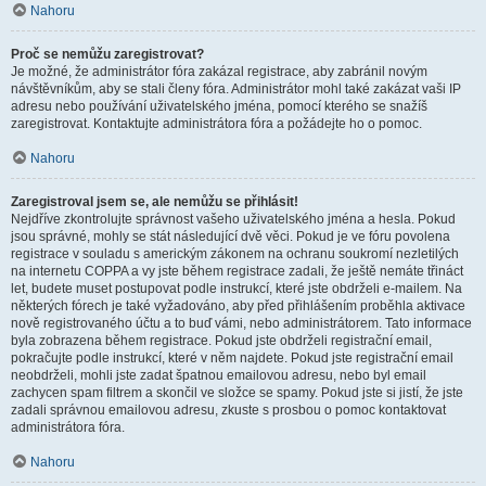
Nahoru
Proč se nemůžu zaregistrovat?
Je možné, že administrátor fóra zakázal registrace, aby zabránil novým
návštěvníkům, aby se stali členy fóra. Administrátor mohl také zakázat vaši IP
adresu nebo používání uživatelského jména, pomocí kterého se snažíš
zaregistrovat. Kontaktujte administrátora fóra a požádejte ho o pomoc.
Nahoru
Zaregistroval jsem se, ale nemůžu se přihlásit!
Nejdříve zkontrolujte správnost vašeho uživatelského jména a hesla. Pokud
jsou správné, mohly se stát následující dvě věci. Pokud je ve fóru povolena
registrace v souladu s americkým zákonem na ochranu soukromí nezletilých
na internetu COPPA a vy jste během registrace zadali, že ještě nemáte třináct
let, budete muset postupovat podle instrukcí, které jste obdrželi e-mailem. Na
některých fórech je také vyžadováno, aby před přihlášením proběhla aktivace
nově registrovaného účtu a to buď vámi, nebo administrátorem. Tato informace
byla zobrazena během registrace. Pokud jste obdrželi registrační email,
pokračujte podle instrukcí, které v něm najdete. Pokud jste registrační email
neobdrželi, mohli jste zadat špatnou emailovou adresu, nebo byl email
zachycen spam filtrem a skončil ve složce se spamy. Pokud jste si jistí, že jste
zadali správnou emailovou adresu, zkuste s prosbou o pomoc kontaktovat
administrátora fóra.
Nahoru