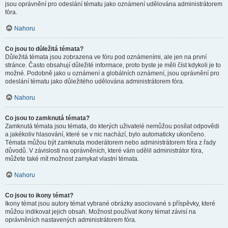
jsou oprávnění pro odeslání tématu jako oznámení udělována administrátorem
fóra.
Nahoru
Co jsou to důležitá témata?
Důležitá témata jsou zobrazena ve fóru pod oznámeními, ale jen na první
stránce. Často obsahují důležité informace, proto byste je měli číst kdykoli je to
možné. Podobně jako u oznámení a globálních oznámení, jsou oprávnění pro
odeslání tématu jako důležitého udělována administrátorem fóra.
Nahoru
Co jsou to zamknutá témata?
Zamknutá témata jsou témata, do kterých uživatelé nemůžou posílat odpovědi
a jakékoliv hlasování, které se v nic nachází, bylo automaticky ukončeno.
Témata můžou být zamknuta moderátorem nebo administrátorem fóra z řady
důvodů. V závislosti na oprávněních, které vám udělil administrátor fóra,
můžete také mít možnost zamykat vlastní témata.
Nahoru
Co jsou to ikony témat?
Ikony témat jsou autory témat vybrané obrázky asociované s příspěvky, které
můžou indikovat jejich obsah. Možnost používat ikony témat závisí na
oprávněních nastavených administrátorem fóra.