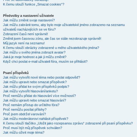
K čemu slouží funkce „Smazat cookies“?
Předvolby a nastavení uživatele
Jak můžu změnit svoje nastavení?
Jak můžu zabránit tomu, aby bylo moje uživatelské jméno zobrazeno na seznamu
uživatelů nacházejících se ve fóru?
Zobrazení časů není správné!
Změnil jsem časovou zónu, ale čas se stále nezobrazuje správně!
Můj jazyk není na seznamu!
K čemu slouží obrázky zobrazené u mého uživatelského jména?
Jak můžu u svého jména zobrazit avatar?
Jaká je moje hodnost a jak ji můžu změnit?
Když chci poslat e-mail uživateli fóra, musím se přihlásit?
Psaní příspěvků
Jak můžu vytvořit nové téma nebo poslat odpověď?
Jak můžu upravit nebo smazat příspěvek?
Jak můžu přidat ke svým příspěvků podpis?
Jak můžu vytvořit hlasování/anketu?
Proč nemůžu přidat do hlasování více možností?
Jak můžu upravit nebo smazat hlasování?
Proč nemám přístup do určitého fóra?
Proč nemůžu posílat přílohy?
Proč jsem obdržel varování?
Jak můžu moderátorovi nahlásit příspěvek?
K čemu slouží tlačítko „Uložit jako rozepsanou zprávu“ zobrazené při psaní příspěvku?
Proč musí být můj příspěvek schválen?
Jak můžu oživit moje téma?