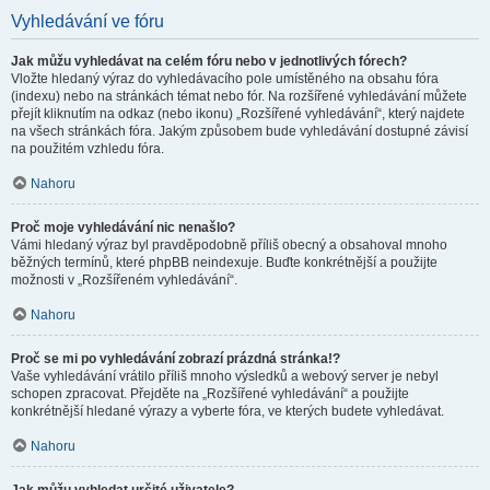
Vyhledávání ve fóru
Jak můžu vyhledávat na celém fóru nebo v jednotlivých fórech?
Vložte hledaný výraz do vyhledávacího pole umístěného na obsahu fóra
(indexu) nebo na stránkách témat nebo fór. Na rozšířené vyhledávání můžete
přejít kliknutím na odkaz (nebo ikonu) „Rozšířené vyhledávání“, který najdete
na všech stránkách fóra. Jakým způsobem bude vyhledávání dostupné závisí
na použitém vzhledu fóra.
Nahoru
Proč moje vyhledávání nic nenašlo?
Vámi hledaný výraz byl pravděpodobně příliš obecný a obsahoval mnoho
běžných termínů, které phpBB neindexuje. Buďte konkrétnější a použijte
možnosti v „Rozšířeném vyhledávání“.
Nahoru
Proč se mi po vyhledávání zobrazí prázdná stránka!?
Vaše vyhledávání vrátilo příliš mnoho výsledků a webový server je nebyl
schopen zpracovat. Přejděte na „Rozšířené vyhledávání“ a použijte
konkrétnější hledané výrazy a vyberte fóra, ve kterých budete vyhledávat.
Nahoru