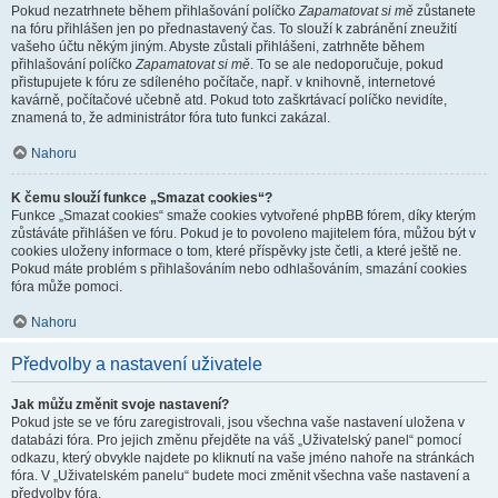
Pokud nezatrhnete během přihlašování políčko
Zapamatovat si mě
zůstanete
na fóru přihlášen jen po přednastavený čas. To slouží k zabránění zneužití
vašeho účtu někým jiným. Abyste zůstali přihlášeni, zatrhněte během
přihlašování políčko
Zapamatovat si mě
. To se ale nedoporučuje, pokud
přistupujete k fóru ze sdíleného počítače, např. v knihovně, internetové
kavárně, počítačové učebně atd. Pokud toto zaškrtávací políčko nevidíte,
znamená to, že administrátor fóra tuto funkci zakázal.
Nahoru
K čemu slouží funkce „Smazat cookies“?
Funkce „Smazat cookies“ smaže cookies vytvořené phpBB fórem, díky kterým
zůstáváte přihlášen ve fóru. Pokud je to povoleno majitelem fóra, můžou být v
cookies uloženy informace o tom, které příspěvky jste četli, a které ještě ne.
Pokud máte problém s přihlašováním nebo odhlašováním, smazání cookies
fóra může pomoci.
Nahoru
Předvolby a nastavení uživatele
Jak můžu změnit svoje nastavení?
Pokud jste se ve fóru zaregistrovali, jsou všechna vaše nastavení uložena v
databázi fóra. Pro jejich změnu přejděte na váš „Uživatelský panel“ pomocí
odkazu, který obvykle najdete po kliknutí na vaše jméno nahoře na stránkách
fóra. V „Uživatelském panelu“ budete moci změnit všechna vaše nastavení a
předvolby fóra.