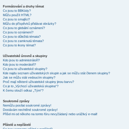
Formátování a druhy témat
Co jsou to BBKódy?
Můžu použít HTML?
Co jsou to smajlíci?
Můžu do příspěvků přidávat obrázky?
Co jsou to globální oznámení?
Co jsou to oznámení?
Co jsou to důležitá témata?
Co jsou to zamknutá témata?
Co jsou to ikony témat?
Uživatelské úrovně a skupiny
Kdo jsou to administrátoři?
Kdo jsou to moderátoři?
Co jsou to uživatelské skupiny?
Kde najdu seznam uživatelských skupin a jak se můžu stát členem skupiny?
Jak se můžu stát vedoucím skupiny?
Proč mají některé uživatelské skupiny jinou barvu?
Co je to „Výchozí uživatelská skupina“?
K čemu slouží odkaz „Tým“?
Soukromé zprávy
Nemůžu posílat soukromé zprávy!
Dostávám nechtěné soukromé zprávy!
Přišel mi od někoho na tomto fóru nevyžádaný nebo urážlivý e-mail!
Přátelé a nepřátelé