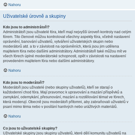
Nahoru
Uživatelské úrovně a skupiny
Kdo jsou to administrátoři?
Administrátoři jsou uživatelé fóra, kteří mají nejvyšší úroveň kontroly nad celým
fórem. Tito členové můžou kontrolovat všechny aspekty fóra, včetně nastavení
oprávnění, banování uživatelů, vytváření uživatelských skupin nebo
moderátorů atd. a to v závislosti na oprávněních, která jsou jim udělena
majitelem fóra nebo dalšími administrátory. Administrátoři také můžou mít ve
všech fórech úplné moderátorské schopnosti, opět v závislosti na nastavení
provedeném majitelem fóra nebo dalšími administrátory.
Nahoru
Kdo jsou to moderátoři?
Moderátoři jsou uživatelé (nebo skupiny uživatelů), kteří se starají o
každodenní chod fóra. Mají pravomoc k upravování a mazání příspěvků a
zamykání, odemykání, přesunování, mazání a rozdělování témat ve fórech,
která moderují. Obecně jsou moderátoři přítomni, aby zabraňovali uživatelů v
psaní mimo téma nebo v posílání hanlivých nebo urážlivých materiálů.
Nahoru
Co jsou to uživatelské skupiny?
Uživatelské skupiny jsou skupiny uživatelů, které dělí komunitu uživatelů na