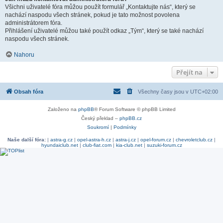
Všichni uživatelé fóra můžou použít formulář „Kontaktujte nás“, který se
nachází naspodu všech stránek, pokud je tato možnost povolena
administrátorem fóra.
Přihlášení uživatelé můžou také použít odkaz „Tým“, který se také nachází
naspodu všech stránek.
Nahoru
Přejít na
Obsah fóra
Všechny časy jsou v
UTC+02:00
Založeno na
phpBB
® Forum Software © phpBB Limited
Český překlad –
phpBB.cz
Soukromí
|
Podmínky
Naše další fóra:
|
astra-g.cz
|
opel-astra-h.cz
|
astra-j.cz
|
opel-forum.cz
|
chevroletclub.cz
|
hyundaiclub.net
|
club-fiat.com
|
kia-club.net
|
suzuki-forum.cz