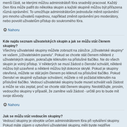
menší části, se kterými můžou administrátoři fóra snadněji pracovat. Každý
člen fóra může patřit do několika skupin a každé skupině můžou být přiřazena
různá oprávnění. To umožňuje administrátorům jednoduše měnit oprávnění
pro mnoho uživatelů najednou, například změnit oprávnění pro moderátory,
nebo povolit uživatelům přístup do soukromého fóra.
Nahoru
Kde najdu seznam uživatelských skupin a jak se můžu stát členem
skupiny?
Všechny uživatelské skupiny můžete zobrazit na záložce „Uživatelské skupiny“
ve vašem „Uživatelském panelu“. Pokud se chcete stát členem některé z
uživatelských skupin, pokračujte kliknutím na příslušné tlačítko. Ne do všech
skupin je volný přístup. V některých se musí žádost o členství schválit, některé
můžou být uzavřené a některé můžou být dokonce skryté. Pokud je skupiny
otevřená, můžete se stát jejím členem po kliknutí na příslušné tlačítko. Pokud
členství ve skupině vyžaduje schválení, můžete o ně požádat kliknutím na
příslušné tlačítko. Vedoucí uživatelské skupiny bude muset schválit vaši žádost
a může se vás zeptat, proč se chcete stát členem skupiny. Neobtěžujte, prosím,
vedoucího skupiny v případě, že zamítne vaši žádost - určitě pro to bude mít
svoje důvody.
Nahoru
Jak se můžu stát vedoucím skupiny?
Vedoucí skupiny je obvykle určen administrátorem fóra při vytváření skupiny.
Pokud máte zájem o vytvoření uživatelské skupiny, měli byste nejdříve