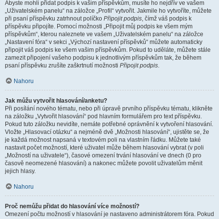
Abyste mohli přidat podpis k vašim příspěvkům, musíte ho nejdřív ve vašem
„Uživatelském panelu“ na záložce „Profil“ vytvořit. Jakmile ho vytvoříte, můžete
při psaní příspěvku zatrhnout políčko
Připojit podpis
, čímž váš podpis k
příspěvku připojíte. Pomocí možnosti „Připojit můj podpis ke všem mým
příspěvkům“, kterou naleznete ve vašem „Uživatelském panelu“ na záložce
„Nastavení fóra“ v sekci „Výchozí nastavení příspěvků“ můžete automaticky
připojit váš podpis ke všem vašim příspěvkům. Pokud to uděláte, můžete stále
zamezit připojení vašeho podpisu k jednotlivým příspěvkům tak, že během
psaní příspěvku zrušíte zaškrtnutí možnosti
Připojit podpis
.
Nahoru
Jak můžu vytvořit hlasování/anketu?
Při posílání nového tématu, nebo při úpravě prvního příspěvku tématu, klikněte
na záložku „Vytvořit hlasování“ pod hlavním formulářem pro text příspěvku.
Pokud tuto záložku nevidíte, nemáte potřebné oprávnění k vytvoření hlasování.
Vložte „Hlasovací otázku“ a nejméně dvě „Možnosti hlasování“, ujistěte se, že
je každá možnost napsaná v textovém poli na vlastním řádku. Můžete také
nastavit počet možností, které uživatel může během hlasování vybrat (v poli
„Možností na uživatele“), časové omezení trvání hlasování ve dnech (0 pro
časově neomezené hlasování) a nakonec můžete povolit uživatelům měnit
jejich hlasy.
Nahoru
Proč nemůžu přidat do hlasování více možností?
Omezení počtu možností v hlasování je nastaveno administrátorem fóra. Pokud