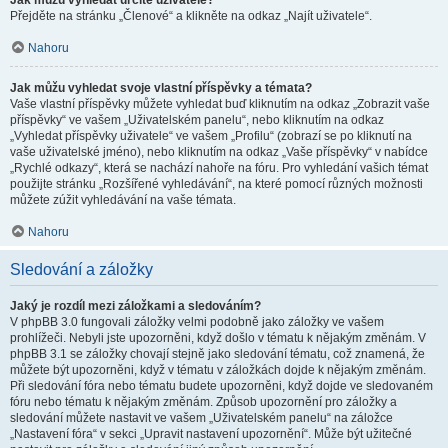
Jak můžu vyhledat určité uživatele?
Přejděte na stránku „Členové“ a klikněte na odkaz „Najít uživatele“.
Nahoru
Jak můžu vyhledat svoje vlastní příspěvky a témata?
Vaše vlastní příspěvky můžete vyhledat buď kliknutím na odkaz „Zobrazit vaše
příspěvky“ ve vašem „Uživatelském panelu“, nebo kliknutím na odkaz
„Vyhledat příspěvky uživatele“ ve vašem „Profilu“ (zobrazí se po kliknutí na
vaše uživatelské jméno), nebo kliknutím na odkaz „Vaše příspěvky“ v nabídce
„Rychlé odkazy“, která se nachází nahoře na fóru. Pro vyhledání vašich témat
použijte stránku „Rozšířené vyhledávání“, na které pomocí různých možnosti
můžete zúžit vyhledávání na vaše témata.
Nahoru
Sledování a záložky
Jaký je rozdíl mezi záložkami a sledováním?
V phpBB 3.0 fungovali záložky velmi podobně jako záložky ve vašem
prohlížeči. Nebyli jste upozorněni, když došlo v tématu k nějakým změnám. V
phpBB 3.1 se záložky chovají stejně jako sledování tématu, což znamená, že
můžete být upozorněni, když v tématu v záložkách dojde k nějakým změnám.
Při sledování fóra nebo tématu budete upozorněni, když dojde ve sledovaném
fóru nebo tématu k nějakým změnám. Způsob upozornění pro záložky a
sledování můžete nastavit ve vašem „Uživatelském panelu“ na záložce
„Nastavení fóra“ v sekci „Upravit nastavení upozornění“. Může být užitečné