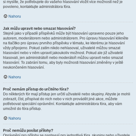
si myslíte, že potřebujete do vašeho hlasování vložit více možností než je
povoleno, kontaktujte administrátora fóra.
Nahoru
Jak můžu upravit nebo smazat hlasování?
Stejně jako v případě příspěvků může být hlasování upraveno pouze jeho
autorem, moderátorem nebo administrátorem. Pro úpravu hlasování klikněte
na tlačítko pro úpravu prvního příspěvku v tématu, ke kterému je hlasování
vždy připojeno. Pokud zatím nikdo nehlasoval, uživatelé můžou smazat
hlasování nebo v něm upravit jakoukoliv možnost. Pokud ale již uživatelé
hlasovali, jen administrátoři nebo moderátoři můžou upravit nebo smazat
hlasování. To zabrání tomu, aby byly možnosti hlasování změněny v ještě
neukončeném hlasování.
Nahoru
Proč nemám přístup do určitého fóra?
Do některých fór mají přístup jen určití uživatelé nebo skupiny. Abyste je mohli
zobrazit, číst, přispívat do nich nebo v nich provádět jiné akce, můžete
potřebovat speciální oprávnění. Kontaktujte administrátora fóra, aby vám
umožnil do fóra přístup.
Nahoru
Proč nemůžu posílat přílohy?
Oprávnění pro přílohy se nastavují pro jednotlivá fóra, skupiny nebo uživatele.