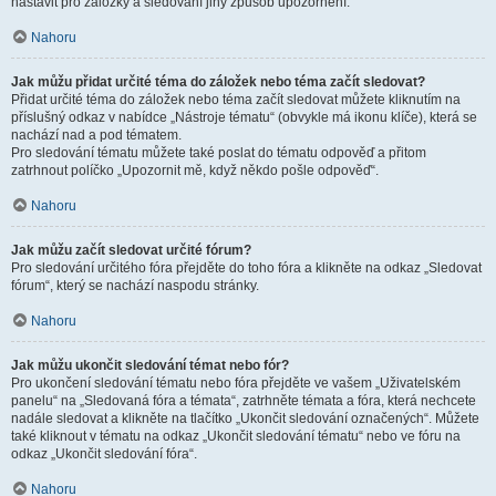
nastavit pro záložky a sledování jiný způsob upozornění.
Nahoru
Jak můžu přidat určité téma do záložek nebo téma začít sledovat?
Přidat určité téma do záložek nebo téma začít sledovat můžete kliknutím na
příslušný odkaz v nabídce „Nástroje tématu“ (obvykle má ikonu klíče), která se
nachází nad a pod tématem.
Pro sledování tématu můžete také poslat do tématu odpověď a přitom
zatrhnout políčko „Upozornit mě, když někdo pošle odpověď“.
Nahoru
Jak můžu začít sledovat určité fórum?
Pro sledování určitého fóra přejděte do toho fóra a klikněte na odkaz „Sledovat
fórum“, který se nachází naspodu stránky.
Nahoru
Jak můžu ukončit sledování témat nebo fór?
Pro ukončení sledování tématu nebo fóra přejděte ve vašem „Uživatelském
panelu“ na „Sledovaná fóra a témata“, zatrhněte témata a fóra, která nechcete
nadále sledovat a klikněte na tlačítko „Ukončit sledování označených“. Můžete
také kliknout v tématu na odkaz „Ukončit sledování tématu“ nebo ve fóru na
odkaz „Ukončit sledování fóra“.
Nahoru