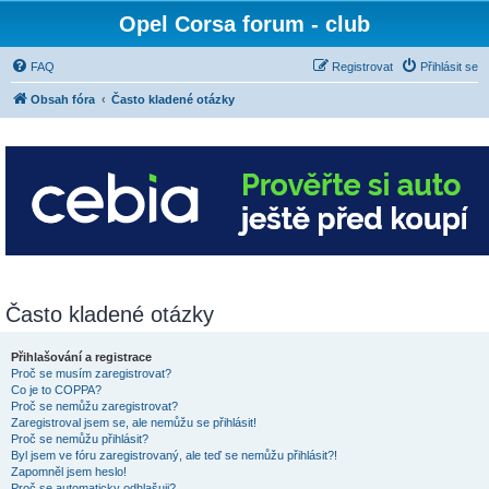
Opel Corsa forum - club
FAQ
Registrovat
Přihlásit se
Obsah fóra
Často kladené otázky
Často kladené otázky
Přihlašování a registrace
Proč se musím zaregistrovat?
Co je to COPPA?
Proč se nemůžu zaregistrovat?
Zaregistroval jsem se, ale nemůžu se přihlásit!
Proč se nemůžu přihlásit?
Byl jsem ve fóru zaregistrovaný, ale teď se nemůžu přihlásit?!
Zapomněl jsem heslo!
Proč se automaticky odhlašuji?