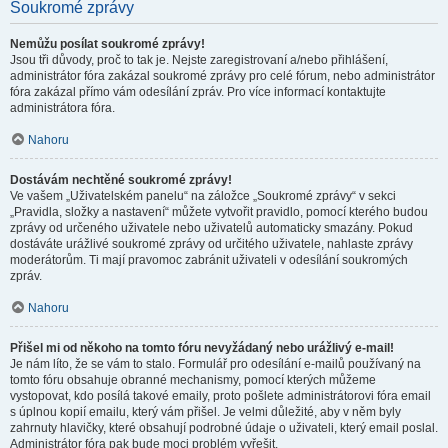
Soukromé zprávy
Nemůžu posílat soukromé zprávy!
Jsou tři důvody, proč to tak je. Nejste zaregistrovaní a/nebo přihlášení,
administrátor fóra zakázal soukromé zprávy pro celé fórum, nebo administrátor
fóra zakázal přímo vám odesílání zpráv. Pro více informací kontaktujte
administrátora fóra.
Nahoru
Dostávám nechtěné soukromé zprávy!
Ve vašem „Uživatelském panelu“ na záložce „Soukromé zprávy“ v sekci
„Pravidla, složky a nastavení“ můžete vytvořit pravidlo, pomocí kterého budou
zprávy od určeného uživatele nebo uživatelů automaticky smazány. Pokud
dostáváte urážlivé soukromé zprávy od určitého uživatele, nahlaste zprávy
moderátorům. Ti mají pravomoc zabránit uživateli v odesílání soukromých
zpráv.
Nahoru
Přišel mi od někoho na tomto fóru nevyžádaný nebo urážlivý e-mail!
Je nám líto, že se vám to stalo. Formulář pro odesílání e-mailů používaný na
tomto fóru obsahuje obranné mechanismy, pomocí kterých můžeme
vystopovat, kdo posílá takové emaily, proto pošlete administrátorovi fóra email
s úplnou kopií emailu, který vám přišel. Je velmi důležité, aby v něm byly
zahrnuty hlavičky, které obsahují podrobné údaje o uživateli, který email poslal.
Administrátor fóra pak bude moci problém vyřešit.