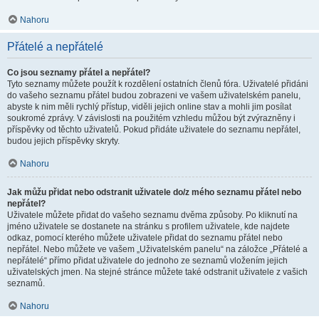
Nahoru
Přátelé a nepřátelé
Co jsou seznamy přátel a nepřátel?
Tyto seznamy můžete použít k rozdělení ostatních členů fóra. Uživatelé přidáni
do vašeho seznamu přátel budou zobrazeni ve vašem uživatelském panelu,
abyste k nim měli rychlý přístup, viděli jejich online stav a mohli jim posílat
soukromé zprávy. V závislosti na použitém vzhledu můžou být zvýrazněny i
příspěvky od těchto uživatelů. Pokud přidáte uživatele do seznamu nepřátel,
budou jejich příspěvky skryty.
Nahoru
Jak můžu přidat nebo odstranit uživatele do/z mého seznamu přátel nebo
nepřátel?
Uživatele můžete přidat do vašeho seznamu dvěma způsoby. Po kliknutí na
jméno uživatele se dostanete na stránku s profilem uživatele, kde najdete
odkaz, pomocí kterého můžete uživatele přidat do seznamu přátel nebo
nepřátel. Nebo můžete ve vašem „Uživatelském panelu“ na záložce „Přátelé a
nepřátelé“ přímo přidat uživatele do jednoho ze seznamů vložením jejich
uživatelských jmen. Na stejné stránce můžete také odstranit uživatele z vašich
seznamů.
Nahoru