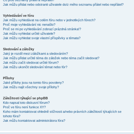
Co jsou seznamy přátel a nepřátel?
Jak můžu přidat nebo odstranit uživatele do/z mého seznamu přátel nebo nepřátel?
Vyhledávání ve fóru
Jak můžu vyhledávat na celém fóru nebo v jednotlivých fórech?
Proč moje vyhledávání nic nenašlo?
Proč se mi po vyhledávání zobrazí prázdná stránka!?
Jak můžu vyhledat určité uživatele?
Jak můžu vyhledat svoje vlastní příspěvky a témata?
Sledování a záložky
Jaký je rozdíl mezi záložkami a sledováním?
Jak můžu přidat určité téma do záložek nebo téma začít sledovat?
Jak můžu začít sledovat určité fórum?
Jak můžu ukončit sledování témat nebo fór?
Přílohy
Jaké přílohy jsou na tomto fóru povoleny?
Jak můžu najít všechny svoje přílohy?
Záležitosti týkající se phpBB
Kdo napsal toto diskusní fórum?
Proč ve fóru není funkce XY?
Koho mám kontaktovat ohledně stížnosti a/nebo právních záležitostí týkajících se
tohoto fóra?
Jak můžu kontaktovat administrátora fóra?