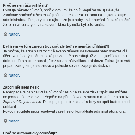
Proč se nemůžu přihlásit?
Existuje několik důvodů, proč k tomu může dojít. Nejdříve se ujistěte, že
zadáváte správné uživatelské jméno a heslo. Pokud tomu tak je, kontaktujte
administrátora fóra, abyste se ujistili, že jste nebyli zabanováni. Je také možné,
že je na webu chyba v nastavení, která by měla být odstraněna.
Nahoru
Byl jsem ve fóru zaregistrovaný, ale teď se nemůžu přihlásit?!
Je možné, že administrátor z nějakého důvodu deaktivoval nebo smazal váš
účet. Na některých fórech také pravidelně odstraňují uživatele, kteří dlouhou
dobu do fóra nic nenapsali, čímž se zmenší velikost databáze. Pokud je to váš
případ, zaregistrujte se znovu a pokuste se více zapojit do diskuzí.
Nahoru
Zapomněl jsem heslo!
Nepropadejte panice! Vaše původní heslo nelze sice získat zpět, ale můžete
ho jednoduše resetovat. Přejděte na přihlašovací stránku a klikněte na odkaz
Zapomněl/a jsem heslo
. Postupujte podle instrukcí a brzy se opět budete moci
přihlásit.
Pokud nebudete moci resetovat vaše heslo, kontaktujte administrátora fóra.
Nahoru
Proč se automaticky odhlašuji?