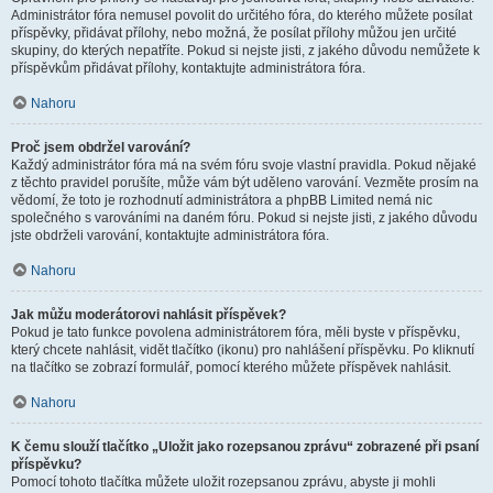
Administrátor fóra nemusel povolit do určitého fóra, do kterého můžete posílat
příspěvky, přidávat přílohy, nebo možná, že posílat přílohy můžou jen určité
skupiny, do kterých nepatříte. Pokud si nejste jisti, z jakého důvodu nemůžete k
příspěvkům přidávat přílohy, kontaktujte administrátora fóra.
Nahoru
Proč jsem obdržel varování?
Každý administrátor fóra má na svém fóru svoje vlastní pravidla. Pokud nějaké
z těchto pravidel porušíte, může vám být uděleno varování. Vezměte prosím na
vědomí, že toto je rozhodnutí administrátora a phpBB Limited nemá nic
společného s varováními na daném fóru. Pokud si nejste jisti, z jakého důvodu
jste obdrželi varování, kontaktujte administrátora fóra.
Nahoru
Jak můžu moderátorovi nahlásit příspěvek?
Pokud je tato funkce povolena administrátorem fóra, měli byste v příspěvku,
který chcete nahlásit, vidět tlačítko (ikonu) pro nahlášení příspěvku. Po kliknutí
na tlačítko se zobrazí formulář, pomocí kterého můžete příspěvek nahlásit.
Nahoru
K čemu slouží tlačítko „Uložit jako rozepsanou zprávu“ zobrazené při psaní
příspěvku?
Pomocí tohoto tlačítka můžete uložit rozepsanou zprávu, abyste ji mohli