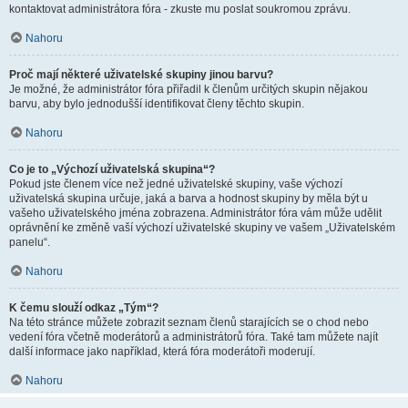
kontaktovat administrátora fóra - zkuste mu poslat soukromou zprávu.
Nahoru
Proč mají některé uživatelské skupiny jinou barvu?
Je možné, že administrátor fóra přiřadil k členům určitých skupin nějakou
barvu, aby bylo jednodušší identifikovat členy těchto skupin.
Nahoru
Co je to „Výchozí uživatelská skupina“?
Pokud jste členem více než jedné uživatelské skupiny, vaše výchozí
uživatelská skupina určuje, jaká a barva a hodnost skupiny by měla být u
vašeho uživatelského jména zobrazena. Administrátor fóra vám může udělit
oprávnění ke změně vaší výchozí uživatelské skupiny ve vašem „Uživatelském
panelu“.
Nahoru
K čemu slouží odkaz „Tým“?
Na této stránce můžete zobrazit seznam členů starajících se o chod nebo
vedení fóra včetně moderátorů a administrátorů fóra. Také tam můžete najít
další informace jako například, která fóra moderátoři moderují.
Nahoru