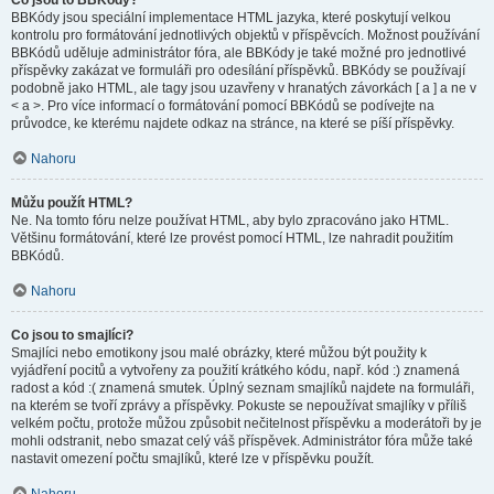
Co jsou to BBKódy?
BBKódy jsou speciální implementace HTML jazyka, které poskytují velkou
kontrolu pro formátování jednotlivých objektů v příspěvcích. Možnost používání
BBKódů uděluje administrátor fóra, ale BBKódy je také možné pro jednotlivé
příspěvky zakázat ve formuláři pro odesílání příspěvků. BBKódy se používají
podobně jako HTML, ale tagy jsou uzavřeny v hranatých závorkách [ a ] a ne v
< a >. Pro více informací o formátování pomocí BBKódů se podívejte na
průvodce, ke kterému najdete odkaz na stránce, na které se píší příspěvky.
Nahoru
Můžu použít HTML?
Ne. Na tomto fóru nelze používat HTML, aby bylo zpracováno jako HTML.
Většinu formátování, které lze provést pomocí HTML, lze nahradit použitím
BBKódů.
Nahoru
Co jsou to smajlíci?
Smajlíci nebo emotikony jsou malé obrázky, které můžou být použity k
vyjádření pocitů a vytvořeny za použití krátkého kódu, např. kód :) znamená
radost a kód :( znamená smutek. Úplný seznam smajlíků najdete na formuláři,
na kterém se tvoří zprávy a příspěvky. Pokuste se nepoužívat smajlíky v příliš
velkém počtu, protože můžou způsobit nečitelnost příspěvku a moderátoři by je
mohli odstranit, nebo smazat celý váš příspěvek. Administrátor fóra může také
nastavit omezení počtu smajlíků, které lze v příspěvku použít.