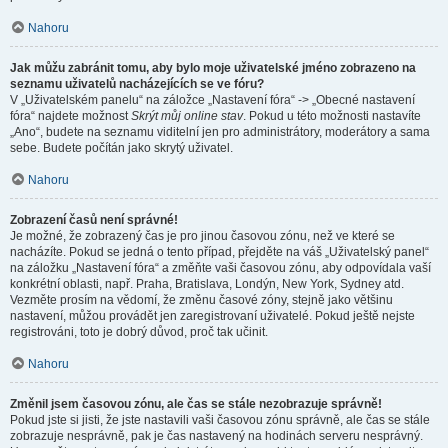
Nahoru
Jak můžu zabránit tomu, aby bylo moje uživatelské jméno zobrazeno na
seznamu uživatelů nacházejících se ve fóru?
V „Uživatelském panelu“ na záložce „Nastavení fóra“ -> „Obecné nastavení
fóra“ najdete možnost
Skrýt můj online stav
. Pokud u této možnosti nastavíte
„Ano“, budete na seznamu viditelní jen pro administrátory, moderátory a sama
sebe. Budete počítán jako skrytý uživatel.
Nahoru
Zobrazení časů není správné!
Je možné, že zobrazený čas je pro jinou časovou zónu, než ve které se
nacházíte. Pokud se jedná o tento případ, přejděte na váš „Uživatelský panel“
na záložku „Nastavení fóra“ a změňte vaši časovou zónu, aby odpovídala vaší
konkrétní oblasti, např. Praha, Bratislava, Londýn, New York, Sydney atd.
Vezměte prosím na vědomí, že změnu časové zóny, stejně jako většinu
nastavení, můžou provádět jen zaregistrovaní uživatelé. Pokud ještě nejste
registrováni, toto je dobrý důvod, proč tak učinit.
Nahoru
Změnil jsem časovou zónu, ale čas se stále nezobrazuje správně!
Pokud jste si jisti, že jste nastavili vaši časovou zónu správně, ale čas se stále
zobrazuje nesprávně, pak je čas nastavený na hodinách serveru nesprávný.