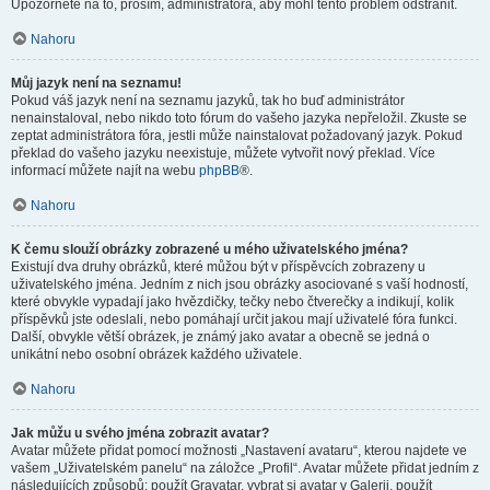
Upozorněte na to, prosím, administrátora, aby mohl tento problém odstranit.
Nahoru
Můj jazyk není na seznamu!
Pokud váš jazyk není na seznamu jazyků, tak ho buď administrátor
nenainstaloval, nebo nikdo toto fórum do vašeho jazyka nepřeložil. Zkuste se
zeptat administrátora fóra, jestli může nainstalovat požadovaný jazyk. Pokud
překlad do vašeho jazyku neexistuje, můžete vytvořit nový překlad. Více
informací můžete najít na webu
phpBB
®.
Nahoru
K čemu slouží obrázky zobrazené u mého uživatelského jména?
Existují dva druhy obrázků, které můžou být v příspěvcích zobrazeny u
uživatelského jména. Jedním z nich jsou obrázky asociované s vaší hodností,
které obvykle vypadají jako hvězdičky, tečky nebo čtverečky a indikují, kolik
příspěvků jste odeslali, nebo pomáhají určit jakou mají uživatelé fóra funkci.
Další, obvykle větší obrázek, je známý jako avatar a obecně se jedná o
unikátní nebo osobní obrázek každého uživatele.
Nahoru
Jak můžu u svého jména zobrazit avatar?
Avatar můžete přidat pomocí možnosti „Nastavení avataru“, kterou najdete ve
vašem „Uživatelském panelu“ na záložce „Profil“. Avatar můžete přidat jedním z
následujících způsobů: použít Gravatar, vybrat si avatar v Galerii, použít