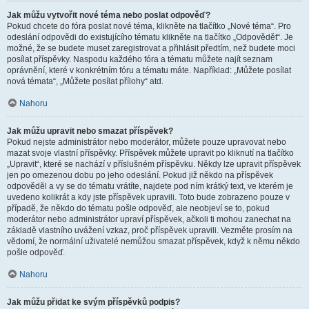
Jak můžu vytvořit nové téma nebo poslat odpověď?
Pokud chcete do fóra poslat nové téma, klikněte na tlačítko „Nové téma“. Pro
odeslání odpovědi do existujícího tématu klikněte na tlačítko „Odpovědět“. Je
možné, že se budete muset zaregistrovat a přihlásit předtím, než budete moci
posílat příspěvky. Naspodu každého fóra a tématu můžete najít seznam
oprávnění, které v konkrétním fóru a tématu máte. Například: „Můžete posílat
nová témata“, „Můžete posílat přílohy“ atd.
Nahoru
Jak můžu upravit nebo smazat příspěvek?
Pokud nejste administrátor nebo moderátor, můžete pouze upravovat nebo
mazat svoje vlastní příspěvky. Příspěvek můžete upravit po kliknutí na tlačítko
„Upravit“, které se nachází v příslušném příspěvku. Někdy lze upravit příspěvek
jen po omezenou dobu po jeho odeslání. Pokud již někdo na příspěvek
odpověděl a vy se do tématu vrátíte, najdete pod ním krátký text, ve kterém je
uvedeno kolikrát a kdy jste příspěvek upravili. Toto bude zobrazeno pouze v
případě, že někdo do tématu pošle odpověď, ale neobjeví se to, pokud
moderátor nebo administrátor upraví příspěvek, ačkoli ti mohou zanechat na
základě vlastního uvážení vzkaz, proč příspěvek upravili. Vezměte prosím na
vědomí, že normální uživatelé nemůžou smazat příspěvek, když k němu někdo
pošle odpověď.
Nahoru
Jak můžu přidat ke svým příspěvků podpis?