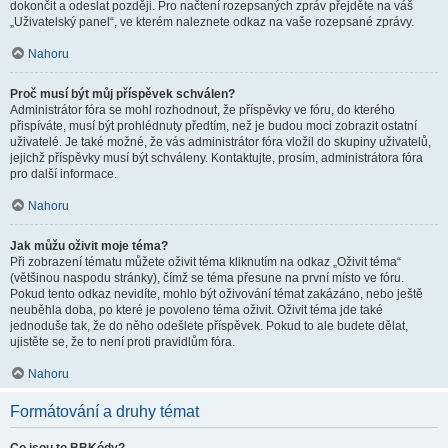
dokončit a odeslat později. Pro načtení rozepsaných zpráv přejděte na váš
„Uživatelský panel“, ve kterém naleznete odkaz na vaše rozepsané zprávy.
Nahoru
Proč musí být můj příspěvek schválen?
Administrátor fóra se mohl rozhodnout, že příspěvky ve fóru, do kterého
přispíváte, musí být prohlédnuty předtím, než je budou moci zobrazit ostatní
uživatelé. Je také možné, že vás administrátor fóra vložil do skupiny uživatelů,
jejichž příspěvky musí být schváleny. Kontaktujte, prosím, administrátora fóra
pro další informace.
Nahoru
Jak můžu oživit moje téma?
Při zobrazení tématu můžete oživit téma kliknutím na odkaz „Oživit téma“
(většinou naspodu stránky), čímž se téma přesune na první místo ve fóru.
Pokud tento odkaz nevidíte, mohlo být oživování témat zakázáno, nebo ještě
neuběhla doba, po které je povoleno téma oživit. Oživit téma jde také
jednoduše tak, že do něho odešlete příspěvek. Pokud to ale budete dělat,
ujistěte se, že to není proti pravidlům fóra.
Nahoru
Formátování a druhy témat