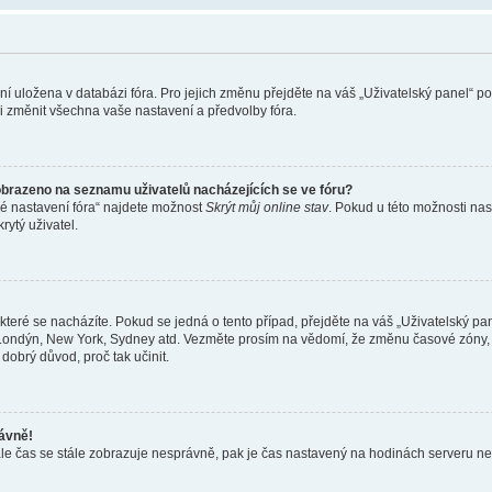
ení uložena v databázi fóra. Pro jejich změnu přejděte na váš „Uživatelský panel“ p
i změnit všechna vaše nastavení a předvolby fóra.
obrazeno na seznamu uživatelů nacházejících se ve fóru?
né nastavení fóra“ najdete možnost
Skrýt můj online stav
. Pokud u této možnosti nas
rytý uživatel.
teré se nacházíte. Pokud se jedná o tento případ, přejděte na váš „Uživatelský pa
a, Londýn, New York, Sydney atd. Vezměte prosím na vědomí, že změnu časové zóny, 
 dobrý důvod, proč tak učinit.
rávně!
ě, ale čas se stále zobrazuje nesprávně, pak je čas nastavený na hodinách serveru 