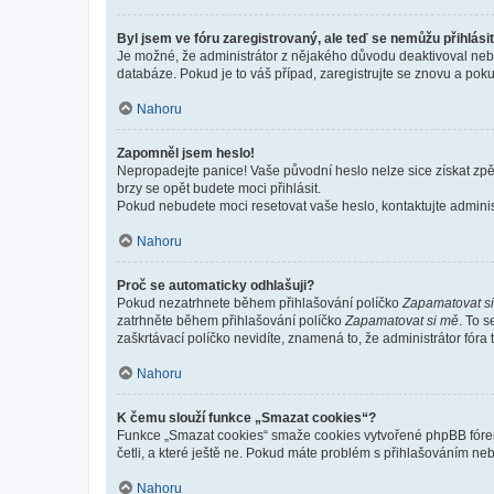
Byl jsem ve fóru zaregistrovaný, ale teď se nemůžu přihlásit
Je možné, že administrátor z nějakého důvodu deaktivoval nebo 
databáze. Pokud je to váš případ, zaregistrujte se znovu a pokus
Nahoru
Zapomněl jsem heslo!
Nepropadejte panice! Vaše původní heslo nelze sice získat zpě
brzy se opět budete moci přihlásit.
Pokud nebudete moci resetovat vaše heslo, kontaktujte administ
Nahoru
Proč se automaticky odhlašuji?
Pokud nezatrhnete během přihlašování políčko
Zapamatovat s
zatrhněte během přihlašování políčko
Zapamatovat si mě
. To 
zaškrtávací políčko nevidíte, znamená to, že administrátor fóra 
Nahoru
K čemu slouží funkce „Smazat cookies“?
Funkce „Smazat cookies“ smaže cookies vytvořené phpBB fórem, 
četli, a které ještě ne. Pokud máte problém s přihlašováním 
Nahoru