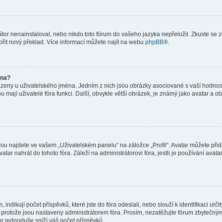
or nenainstaloval, nebo nikdo toto fórum do vašeho jazyka nepřeložil. Zkuste se ze
ořit nový překlad. Více informací můžete najít na webu
phpBB
®.
éna?
azeny u uživatelského jména. Jedním z nich jsou obrázky asociované s vaší hodnost
jakou mají uživatelé fóra funkci. Další, obvykle větší obrázek, je známý jako avatar
ou najdete ve vašem „Uživatelském panelu“ na záložce „Profil“. Avatar můžete přida
vatar nahrát do tohoto fóra. Záleží na administrátorovi fóra, jestli je používání ava
ndikují počet příspěvků, které jste do fóra odeslali, nebo slouží k identifikaci urč
protože jsou nastaveny administrátorem fóra. Prosím, nezatěžujte fórum zbytečným 
or jednoduše sníží váš počet příspěvků.