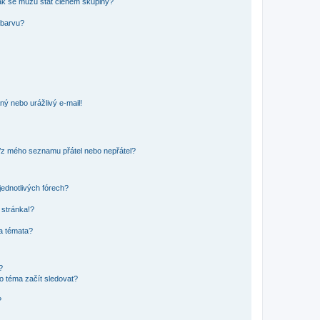
ak se můžu stát členem skupiny?
 barvu?
ný nebo urážlivý e-mail!
o/z mého seznamu přátel nebo nepřátel?
jednotlivých fórech?
 stránka!?
 a témata?
?
o téma začít sledovat?
?