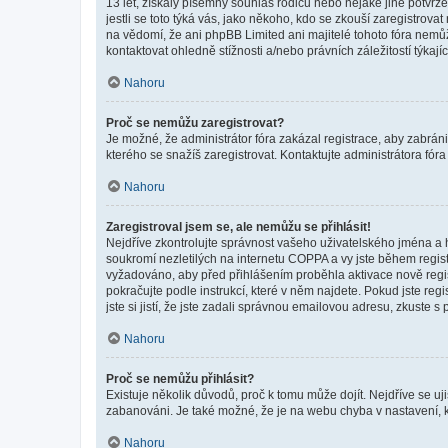
13 let, získaly písemný souhlas rodičů nebo nějaké jiné potvrze
jestli se toto týká vás, jako někoho, kdo se zkouší zaregistro
na vědomí, že ani phpBB Limited ani majitelé tohoto fóra nem
kontaktovat ohledně stížnosti a/nebo právních záležitostí týkajíc
Nahoru
Proč se nemůžu zaregistrovat?
Je možné, že administrátor fóra zakázal registrace, aby zabrán
kterého se snažíš zaregistrovat. Kontaktujte administrátora fór
Nahoru
Zaregistroval jsem se, ale nemůžu se přihlásit!
Nejdříve zkontrolujte správnost vašeho uživatelského jména a 
soukromí nezletilých na internetu COPPA a vy jste během registr
vyžadováno, aby před přihlášením proběhla aktivace nově regis
pokračujte podle instrukcí, které v něm najdete. Pokud jste re
jste si jistí, že jste zadali správnou emailovou adresu, zkuste 
Nahoru
Proč se nemůžu přihlásit?
Existuje několik důvodů, proč k tomu může dojít. Nejdříve se ujis
zabanováni. Je také možné, že je na webu chyba v nastavení, k
Nahoru