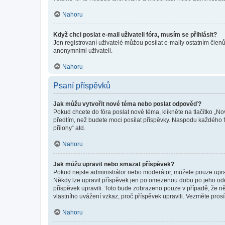
Nahoru
Když chci poslat e-mail uživateli fóra, musím se přihlásit?
Jen registrovaní uživatelé můžou posílat e-maily ostatním členů
anonymními uživateli.
Nahoru
Psaní příspěvků
Jak můžu vytvořit nové téma nebo poslat odpověď?
Pokud chcete do fóra poslat nové téma, klikněte na tlačítko „No
předtím, než budete moci posílat příspěvky. Naspodu každého fó
přílohy“ atd.
Nahoru
Jak můžu upravit nebo smazat příspěvek?
Pokud nejste administrátor nebo moderátor, můžete pouze upravo
Někdy lze upravit příspěvek jen po omezenou dobu po jeho odesl
příspěvek upravili. Toto bude zobrazeno pouze v případě, že n
vlastního uvážení vzkaz, proč příspěvek upravili. Vezměte pr
Nahoru