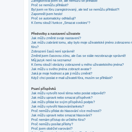
Zaregistroval jsem se, ale nemůžu se přihlásit!
Proč se nemůžu přihlásit?
Byl jsem ve fóru zaregistrovaný, ale teď se nemůžu přihlásit?!
Zapomněl jsem heslo!
Proč se automaticky odhlašuji?
K čemu slouží funkce „Smazat cookies“?
Předvolby a nastavení uživatele
Jak můžu změnit svoje nastavení?
Jak můžu zabránit tomu, aby bylo moje uživatelské jméno zobrazeno 
fóru?
Zobrazení časů není správné!
Změnil jsem časovou zónu, ale čas se stále nezobrazuje správně!
Můj jazyk není na seznamu!
K čemu slouží obrázky zobrazené u mého uživatelského jména?
Jak můžu u svého jména zobrazit avatar?
Jaká je moje hodnost a jak ji můžu změnit?
Když chci poslat e-mail uživateli fóra, musím se přihlásit?
Psaní příspěvků
Jak můžu vytvořit nové téma nebo poslat odpověď?
Jak můžu upravit nebo smazat příspěvek?
Jak můžu přidat ke svým příspěvků podpis?
Jak můžu vytvořit hlasování/anketu?
Proč nemůžu přidat do hlasování více možností?
Jak můžu upravit nebo smazat hlasování?
Proč nemám přístup do určitého fóra?
Proč nemůžu posílat přílohy?
Proč jsem obdržel varování?