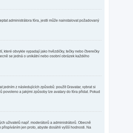
ptat administrátora fóra, jestli může nainstalovat požadovaný
í, které obvykle vypadají jako hvězdičky, tečky nebo čtverečky
 a obecně se jedná o unikátní nebo osobní obrázek každého
t jedním z následujících způsobů: použít Gravatar, vybrat si
tarů povoleno a jakými způsoby lze avatary do fóra přidat. Pokud
itých uživatelů např. moderátorů a administrátorů. Obecně
přispíváním jen proto, abyste dosáhli vyšší hodnosti. Na