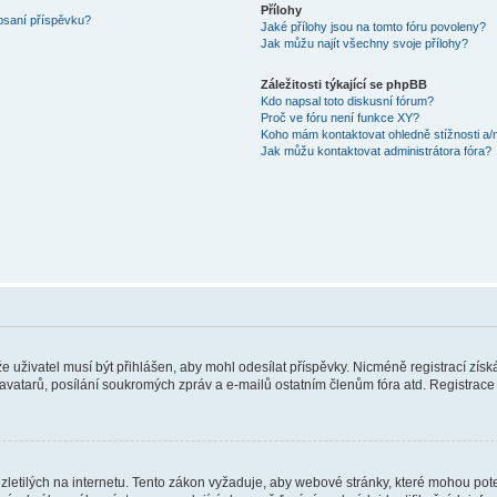
Přílohy
 psaní příspěvku?
Jaké přílohy jsou na tomto fóru povoleny?
Jak můžu najít všechny svoje přílohy?
Záležitosti týkající se phpBB
Kdo napsal toto diskusní fórum?
Proč ve fóru není funkce XY?
Koho mám kontaktovat ohledně stížnosti a/ne
Jak můžu kontaktovat administrátora fóra?
 že uživatel musí být přihlášen, aby mohl odesílat příspěvky. Nicméně registrací zís
 avatarů, posílání soukromých zpráv a e-mailů ostatním členům fóra atd. Registrace 
etilých na internetu. Tento zákon vyžaduje, aby webové stránky, které mohou pot