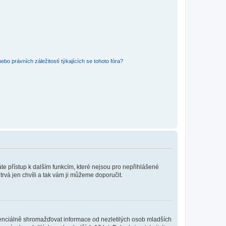
bo právních záležitostí týkajících se tohoto fóra?
káte přístup k dalším funkcím, které nejsou pro nepřihlášené
trvá jen chvíli a tak vám ji můžeme doporučit.
enciálně shromažďovat informace od nezletilých osob mladších