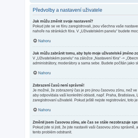
Předvolby a nastavení uživatele
Jak můžu změnit svoje nastavení?
Pokud jste se ve fóru zaregistrovali, jsou všechna vaše nastav
nahoře na stránkách fóra. V „Uživatelském panelu“ budete moc
Nahoru
Jak můžu zabránit tomu, aby bylo moje uživatelské jméno z
V „Uživatelském panelu“ na záložce „Nastavení fóra“ -> „Obec
administrátory, moderátory a sama sebe. Budete počítán jako sk
Nahoru
Zobrazení časů není správné!
Je možné, že zobrazený čas je pro jinou časovou zónu, než ve k
aby odpovídala vaší konkrétní oblasti, např. Praha, Bratislav
zaregistrovaní uživatelé. Pokud ještě nejste registrováni, toto je
Nahoru
Změnil jsem časovou zónu, ale čas se stále nezobrazuje sp
Pokud jste si jisti, že jste nastavili vaši časovou zónu správn
tento problém odstranit.