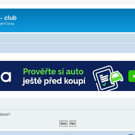
- club
pel Corsa
fórem?