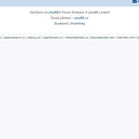
Založeno na
phpBB
® Forum Software © phpBB Limited
Český překlad –
phpBB.cz
Soukromí
|
Podmínky
z
|
opel-astra-h.cz
|
astra-j.cz
|
opel-forum.cz
|
chevroletclub.cz
|
hyundaiclub.net
|
club-fiat.com
|
k