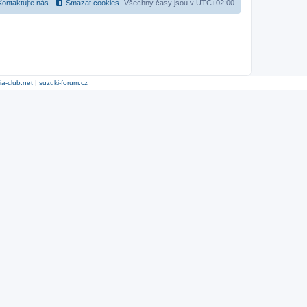
Kontaktujte nás
Smazat cookies
Všechny časy jsou v
UTC+02:00
ia-club.net
|
suzuki-forum.cz