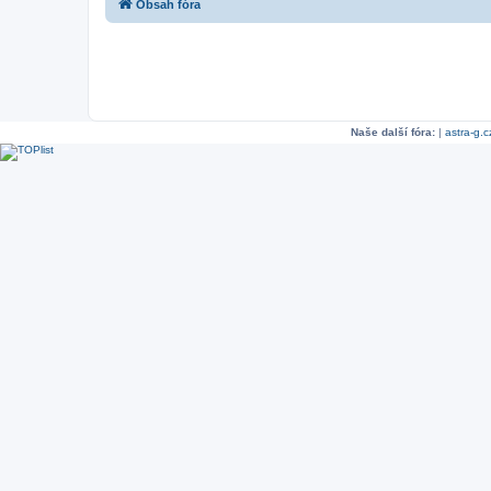
Obsah fóra
Naše další fóra:
|
astra-g.c