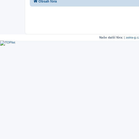
Obsah fóra
Naše další fóra:
|
astra-g.c