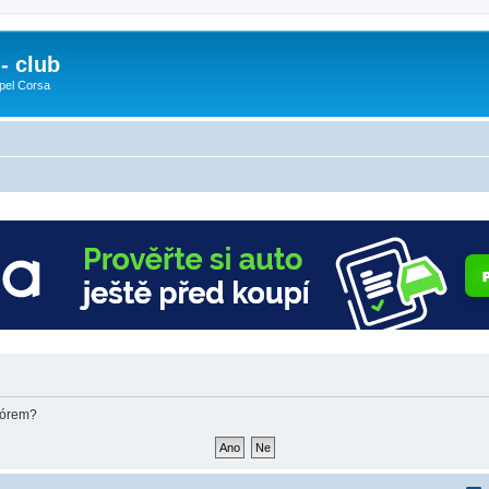
- club
pel Corsa
fórem?