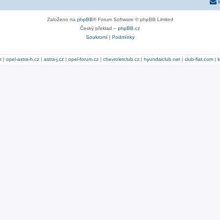
Založeno na
phpBB
® Forum Software © phpBB Limited
Český překlad –
phpBB.cz
Soukromí
|
Podmínky
z
|
opel-astra-h.cz
|
astra-j.cz
|
opel-forum.cz
|
chevroletclub.cz
|
hyundaiclub.net
|
club-fiat.com
|
k