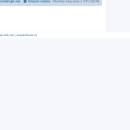
Kontaktujte nás
Smazat cookies
Všechny časy jsou v
UTC+02:00
ia-club.net
|
suzuki-forum.cz