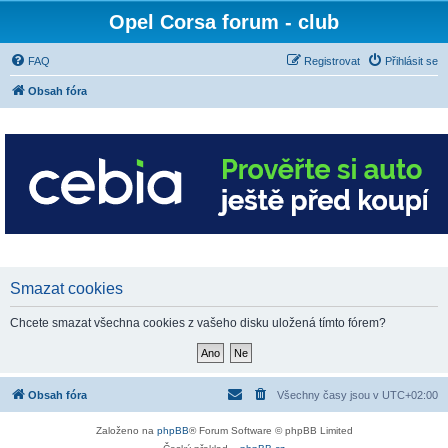
Opel Corsa forum - club
FAQ
Registrovat
Přihlásit se
Obsah fóra
Smazat cookies
Chcete smazat všechna cookies z vašeho disku uložená tímto fórem?
Obsah fóra
Všechny časy jsou v
UTC+02:00
Založeno na
phpBB
® Forum Software © phpBB Limited