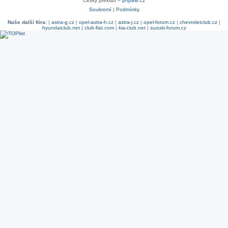
Český překlad –
phpBB.cz
Soukromí
|
Podmínky
Naše další fóra:
|
astra-g.cz
|
opel-astra-h.cz
|
astra-j.cz
|
opel-forum.cz
|
chevroletclub.cz
|
hyundaiclub.net
|
club-fiat.com
|
kia-club.net
|
suzuki-forum.cz