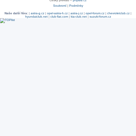
Český překlad –
phpBB.cz
Soukromí
|
Podmínky
Naše další fóra:
|
astra-g.cz
|
opel-astra-h.cz
|
astra-j.cz
|
opel-forum.cz
|
chevroletclub.cz
|
hyundaiclub.net
|
club-fiat.com
|
kia-club.net
|
suzuki-forum.cz