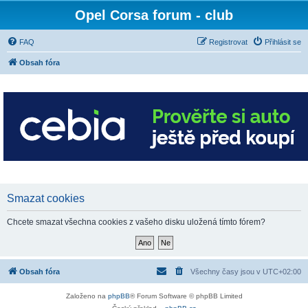
Opel Corsa forum - club
FAQ
Registrovat
Přihlásit se
Obsah fóra
Smazat cookies
Chcete smazat všechna cookies z vašeho disku uložená tímto fórem?
Obsah fóra
Všechny časy jsou v
UTC+02:00
Založeno na
phpBB
® Forum Software © phpBB Limited