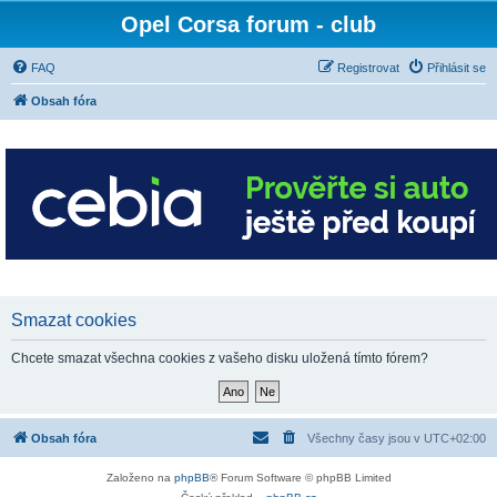
Opel Corsa forum - club
FAQ
Registrovat
Přihlásit se
Obsah fóra
Smazat cookies
Chcete smazat všechna cookies z vašeho disku uložená tímto fórem?
Obsah fóra
Všechny časy jsou v
UTC+02:00
Založeno na
phpBB
® Forum Software © phpBB Limited