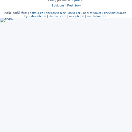
Český překlad –
phpBB.cz
Soukromí
|
Podmínky
Naše další fóra:
|
astra-g.cz
|
opel-astra-h.cz
|
astra-j.cz
|
opel-forum.cz
|
chevroletclub.cz
|
hyundaiclub.net
|
club-fiat.com
|
kia-club.net
|
suzuki-forum.cz