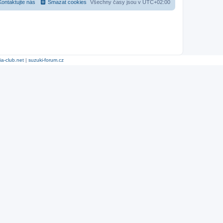
Kontaktujte nás
Smazat cookies
Všechny časy jsou v
UTC+02:00
ia-club.net
|
suzuki-forum.cz