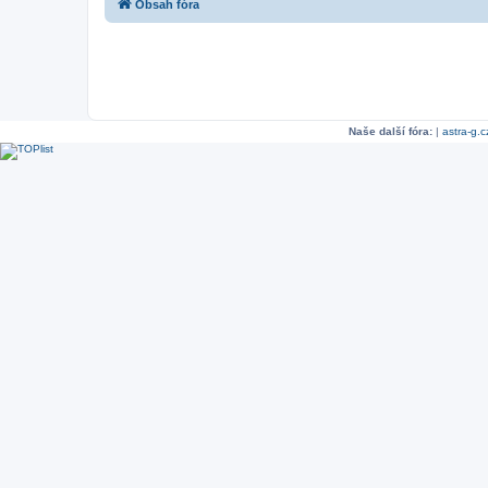
Obsah fóra
Naše další fóra:
|
astra-g.c