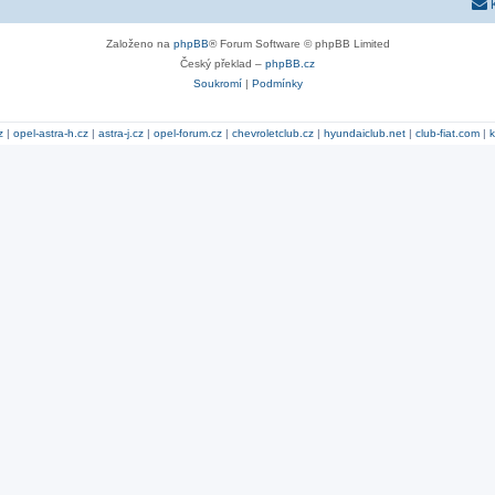
Založeno na
phpBB
® Forum Software © phpBB Limited
Český překlad –
phpBB.cz
Soukromí
|
Podmínky
z
|
opel-astra-h.cz
|
astra-j.cz
|
opel-forum.cz
|
chevroletclub.cz
|
hyundaiclub.net
|
club-fiat.com
|
k