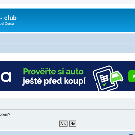
- club
pel Corsa
fórem?