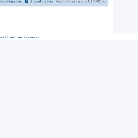
Kontaktujte nás
Smazat cookies
Všechny časy jsou v
UTC+02:00
ia-club.net
|
suzuki-forum.cz