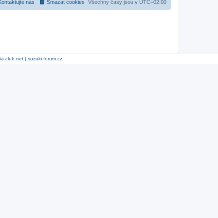
Kontaktujte nás
Smazat cookies
Všechny časy jsou v
UTC+02:00
ia-club.net
|
suzuki-forum.cz