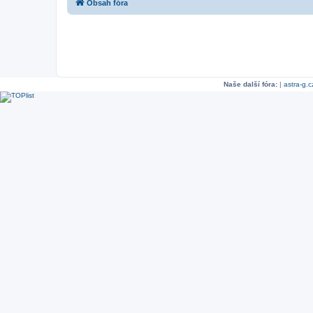
Obsah fóra
Naše další fóra:
|
astra-g.c