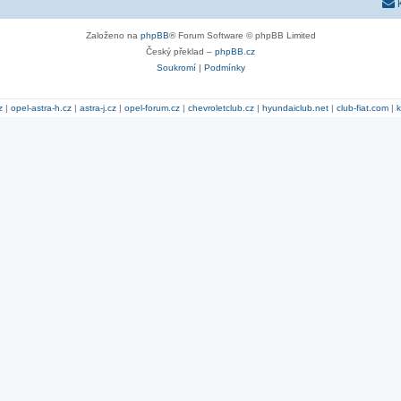
Založeno na
phpBB
® Forum Software © phpBB Limited
Český překlad –
phpBB.cz
Soukromí
|
Podmínky
z
|
opel-astra-h.cz
|
astra-j.cz
|
opel-forum.cz
|
chevroletclub.cz
|
hyundaiclub.net
|
club-fiat.com
|
k