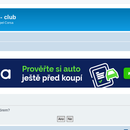
- club
pel Corsa
fórem?