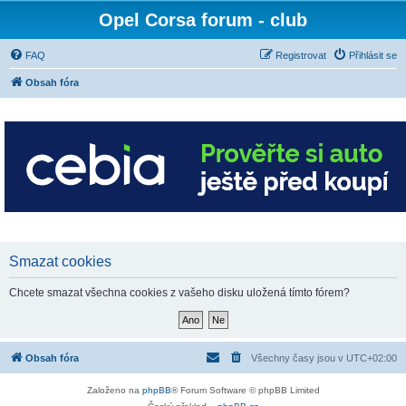
Opel Corsa forum - club
FAQ
Registrovat
Přihlásit se
Obsah fóra
Smazat cookies
Chcete smazat všechna cookies z vašeho disku uložená tímto fórem?
Obsah fóra
Všechny časy jsou v
UTC+02:00
Založeno na
phpBB
® Forum Software © phpBB Limited