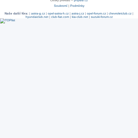
Český překlad –
phpBB.cz
Soukromí
|
Podmínky
Naše další fóra:
|
astra-g.cz
|
opel-astra-h.cz
|
astra-j.cz
|
opel-forum.cz
|
chevroletclub.cz
|
hyundaiclub.net
|
club-fiat.com
|
kia-club.net
|
suzuki-forum.cz