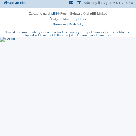
Obsah fóra
Všechny časy jsou v
UTC+02:00
Založeno na
phpBB
® Forum Software © phpBB Limited
Český překlad –
phpBB.cz
Soukromí
|
Podmínky
Naše další fóra:
|
astra-g.cz
|
opel-astra-h.cz
|
astra-j.cz
|
opel-forum.cz
|
chevroletclub.cz
|
hyundaiclub.net
|
club-fiat.com
|
kia-club.net
|
suzuki-forum.cz