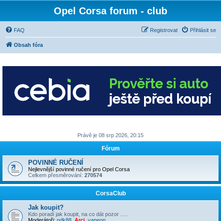
Opel Corsa forum - club
FAQ
Registrovat
Přihlásit se
Obsah fóra
Právě je 08 srp 2026, 20:15
Fórum
POVINNÉ RUČENÍ
Nejlevnější povinné ručení pro Opel Corsa
Celkem přesměrování:
270574
CorsaClub
Jak koupit?
Kdo poradí jak koupit, na co dát pozor .....
Moderátoři:
pdk88
,
Arci
,
vaneon