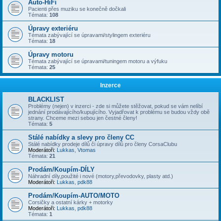
Auto-HiFi
Pacienti přes muziku se konečně dočkali
Témata:
108
Úpravy exteriéru
Témata zabývající se úpravami/stylingem exteriéru
Témata:
18
Úpravy motoru
Témata zabývající se úpravami/tuningem motoru a výfuku
Témata:
25
Inzerce
BLACKLIST
Problémy (nejen) v inzerci - zde si můžete stěžovat, pokud se vám nelíbí
jednání prodávajícího/kupujícího. Vyjadřovat k problému se budou vždy obě
strany. Chceme mezi sebou jen čestné členy!
Témata:
5
Stálé nabídky a slevy pro členy CC
Stálé nabídky prodeje dílů či úpravy dílů pro členy CorsaClubu
Moderátoři:
Lukkas
,
Vtomas
Témata:
21
Prodám/Koupím-DÍLY
Náhradní díly,použité i nové (motory,převodovky, plasty atd.)
Moderátoři:
Lukkas
,
pdk88
Prodám/Koupím-AUTO/MOTO
Corsičky a ostatní kárky + motorky
Moderátoři:
Lukkas
,
pdk88
Témata:
1