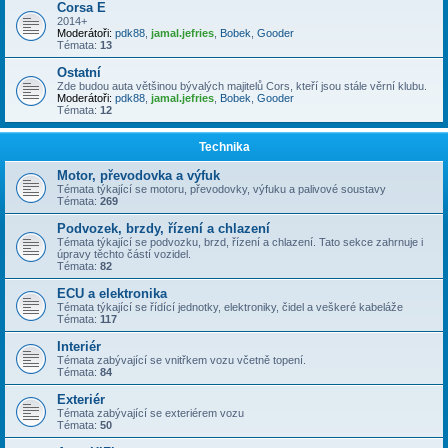
Corsa E
2014+
Moderátoři:
pdk88
,
jamal.jefries
,
Bobek
,
Gooder
Témata:
13
Ostatní
Zde budou auta většinou bývalých majitelů Cors, kteří jsou stále věrní klubu.
Moderátoři:
pdk88
,
jamal.jefries
,
Bobek
,
Gooder
Témata:
12
Technika
Motor, převodovka a výfuk
Témata týkající se motoru, převodovky, výfuku a palivové soustavy
Témata:
269
Podvozek, brzdy, řízení a chlazení
Témata týkající se podvozku, brzd, řízení a chlazení. Tato sekce zahrnuje i
úpravy těchto částí vozidel.
Témata:
82
ECU a elektronika
Témata týkající se řídící jednotky, elektroniky, čidel a veškeré kabeláže
Témata:
117
Interiér
Témata zabývající se vnitřkem vozu včetně topení.
Témata:
84
Exteriér
Témata zabývající se exteriérem vozu
Témata:
50