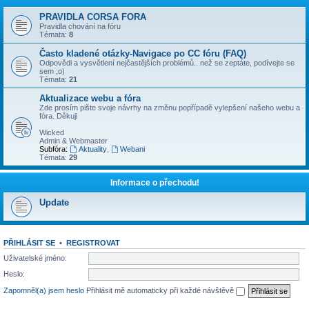
PRAVIDLA CORSA FORA
Pravidla chování na fóru
Témata:
8
Často kladené otázky-Navigace po CC fóru (FAQ)
Odpovědi a vysvětlení nejčastějších problémů.. než se zeptáte, podívejte se
sem ;o)
Témata:
21
Aktualizace webu a fóra
Zde prosím pište svoje návrhy na změnu popřípadě vylepšení našeho webu a
fóra. Děkuji
Wicked
Admin & Webmaster
Subfóra:
Aktuality
,
Webani
Témata:
29
Informace o přechodu!
Update
PŘIHLÁSIT SE
•
REGISTROVAT
Uživatelské jméno:
Heslo:
Zapomněl(a) jsem heslo
Přihlásit mě automaticky při každé návštěvě