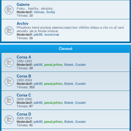
Galerie
Fotky... fotečky.. obrázky..
Moderátoři:
Vtomas
,
Svoby
Témata:
10
Archiv
Příspěvky které pozbyly platnost,topici bez většího ohlasu a vše co už není
aktualní ,ale je škoda smazat
Moderátoři:
pdk88
,
nezdvorak
Témata:
16
Členové
Corsa A
1982-1993
Moderátoři:
pdk88
,
jamal.jefries
,
Bobek
,
Gooder
Témata:
28
Corsa B
1993-2004
Moderátoři:
pdk88
,
jamal.jefries
,
Bobek
,
Gooder
Témata:
353
Corsa C
2000-2006
Moderátoři:
pdk88
,
jamal.jefries
,
Bobek
,
Gooder
Témata:
87
Corsa D
2006-2014
Moderátoři:
pdk88
,
jamal.jefries
,
Bobek
,
Gooder
Témata:
41