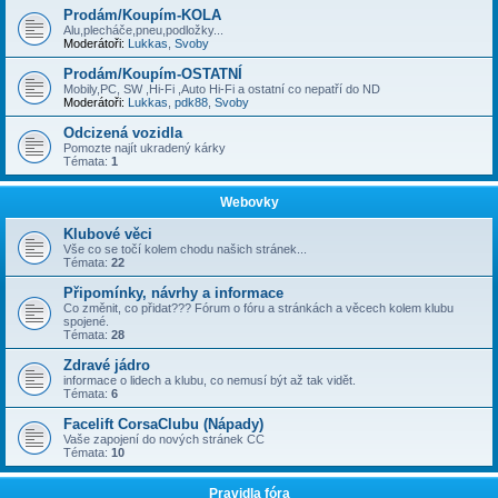
Prodám/Koupím-KOLA
Alu,plecháče,pneu,podložky...
Moderátoři:
Lukkas
,
Svoby
Prodám/Koupím-OSTATNÍ
Mobily,PC, SW ,Hi-Fi ,Auto Hi-Fi a ostatní co nepatří do ND
Moderátoři:
Lukkas
,
pdk88
,
Svoby
Odcizená vozidla
Pomozte najít ukradený kárky
Témata:
1
Webovky
Klubové věci
Vše co se točí kolem chodu našich stránek...
Témata:
22
Připomínky, návrhy a informace
Co změnit, co přidat??? Fórum o fóru a stránkách a věcech kolem klubu
spojené.
Témata:
28
Zdravé jádro
informace o lidech a klubu, co nemusí být až tak vidět.
Témata:
6
Facelift CorsaClubu (Nápady)
Vaše zapojení do nových stránek CC
Témata:
10
Pravidla fóra