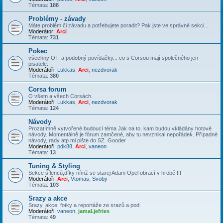
Témata:
188
Problémy - závady
Máte problém či závadu a potřebujete poradit? Pak jste ve správné sekci...
Moderátor:
Arci
Témata:
731
Pokec
všechny OT, a podobný povídačky... co s Corsou mají společného jen
pisatele.
Moderátoři:
Lukkas
,
Arci
,
nezdvorak
Témata:
380
Corsa forum
O všem a všech Corsách.
Moderátoři:
Lukkas
,
Arci
,
nezdvorak
Témata:
124
Návody
Prozatímně vytvořené budoucí téma Jak na to, kam budou vkládány hotové
návody. Momentálně je fórum zamčené, aby tu nevznikal nepořádek. Případné
návody, rady atp mi pište do SZ. Gooder
Moderátoři:
pdk88
,
Arci
,
vaneon
Témata:
13
Tuning & Styling
Sekce šílenců,díky nímž se starej Adam Opel obrací v hrobě !!!
Moderátoři:
Arci
,
Vtomas
,
Svoby
Témata:
103
Srazy a akce
Srazy, akce, fotky a reportáže ze srazů a pod.
Moderátoři:
vaneon
,
jamal.jefries
Témata:
49