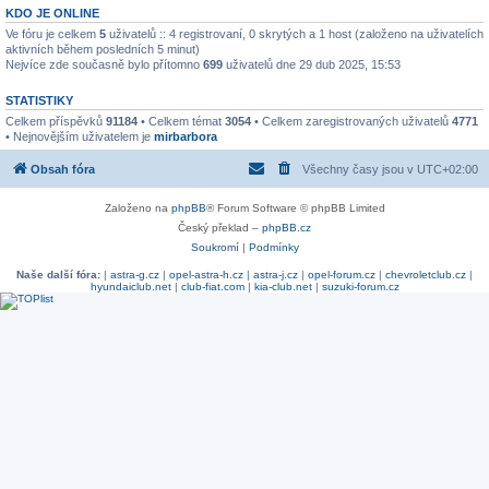
KDO JE ONLINE
Ve fóru je celkem
5
uživatelů :: 4 registrovaní, 0 skrytých a 1 host (založeno na uživatelích
aktivních během posledních 5 minut)
Nejvíce zde současně bylo přítomno
699
uživatelů dne 29 dub 2025, 15:53
STATISTIKY
Celkem příspěvků
91184
• Celkem témat
3054
• Celkem zaregistrovaných uživatelů
4771
• Nejnovějším uživatelem je
mirbarbora
Obsah fóra
Všechny časy jsou v
UTC+02:00
Založeno na
phpBB
® Forum Software © phpBB Limited
Český překlad –
phpBB.cz
Soukromí
|
Podmínky
Naše další fóra:
|
astra-g.cz
|
opel-astra-h.cz
|
astra-j.cz
|
opel-forum.cz
|
chevroletclub.cz
|
hyundaiclub.net
|
club-fiat.com
|
kia-club.net
|
suzuki-forum.cz