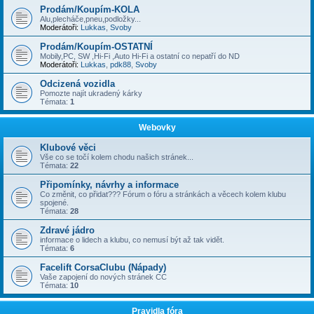
Prodám/Koupím-KOLA
Alu,plecháče,pneu,podložky...
Moderátoři:
Lukkas
,
Svoby
Prodám/Koupím-OSTATNÍ
Mobily,PC, SW ,Hi-Fi ,Auto Hi-Fi a ostatní co nepatří do ND
Moderátoři:
Lukkas
,
pdk88
,
Svoby
Odcizená vozidla
Pomozte najít ukradený kárky
Témata:
1
Webovky
Klubové věci
Vše co se točí kolem chodu našich stránek...
Témata:
22
Připomínky, návrhy a informace
Co změnit, co přidat??? Fórum o fóru a stránkách a věcech kolem klubu
spojené.
Témata:
28
Zdravé jádro
informace o lidech a klubu, co nemusí být až tak vidět.
Témata:
6
Facelift CorsaClubu (Nápady)
Vaše zapojení do nových stránek CC
Témata:
10
Pravidla fóra