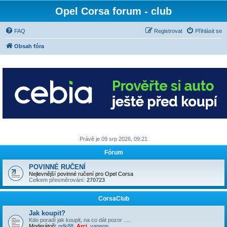
Opel Corsa forum - club
FAQ
Registrovat
Přihlásit se
Obsah fóra
Právě je 09 srp 2026, 09:21
Fórum
POVINNÉ RUČENÍ
Nejlevnější povinné ručení pro Opel Corsa
Celkem přesměrování:
270723
CorsaClub
Jak koupit?
Kdo poradí jak koupit, na co dát pozor .....
Moderátoři:
pdk88
,
Arci
,
vaneon