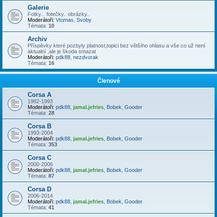
Galerie
Fotky... fotečky.. obrázky..
Moderátoři:
Vtomas
,
Svoby
Témata:
10
Archiv
Příspěvky které pozbyly platnost,topici bez většího ohlasu a vše co už není
aktualní ,ale je škoda smazat
Moderátoři:
pdk88
,
nezdvorak
Témata:
16
Členové
Corsa A
1982-1993
Moderátoři:
pdk88
,
jamal.jefries
,
Bobek
,
Gooder
Témata:
28
Corsa B
1993-2004
Moderátoři:
pdk88
,
jamal.jefries
,
Bobek
,
Gooder
Témata:
353
Corsa C
2000-2006
Moderátoři:
pdk88
,
jamal.jefries
,
Bobek
,
Gooder
Témata:
87
Corsa D
2006-2014
Moderátoři:
pdk88
,
jamal.jefries
,
Bobek
,
Gooder
Témata:
41