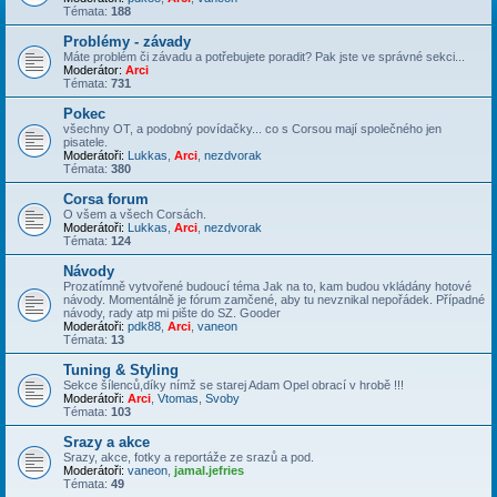
Témata:
188
Problémy - závady
Máte problém či závadu a potřebujete poradit? Pak jste ve správné sekci...
Moderátor:
Arci
Témata:
731
Pokec
všechny OT, a podobný povídačky... co s Corsou mají společného jen
pisatele.
Moderátoři:
Lukkas
,
Arci
,
nezdvorak
Témata:
380
Corsa forum
O všem a všech Corsách.
Moderátoři:
Lukkas
,
Arci
,
nezdvorak
Témata:
124
Návody
Prozatímně vytvořené budoucí téma Jak na to, kam budou vkládány hotové
návody. Momentálně je fórum zamčené, aby tu nevznikal nepořádek. Případné
návody, rady atp mi pište do SZ. Gooder
Moderátoři:
pdk88
,
Arci
,
vaneon
Témata:
13
Tuning & Styling
Sekce šílenců,díky nímž se starej Adam Opel obrací v hrobě !!!
Moderátoři:
Arci
,
Vtomas
,
Svoby
Témata:
103
Srazy a akce
Srazy, akce, fotky a reportáže ze srazů a pod.
Moderátoři:
vaneon
,
jamal.jefries
Témata:
49