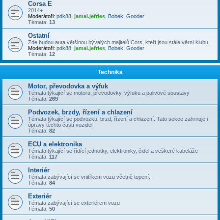
Corsa E
2014+
Moderátoři:
pdk88
,
jamal.jefries
,
Bobek
,
Gooder
Témata:
13
Ostatní
Zde budou auta většinou bývalých majitelů Cors, kteří jsou stále věrní klubu.
Moderátoři:
pdk88
,
jamal.jefries
,
Bobek
,
Gooder
Témata:
12
Technika
Motor, převodovka a výfuk
Témata týkající se motoru, převodovky, výfuku a palivové soustavy
Témata:
269
Podvozek, brzdy, řízení a chlazení
Témata týkající se podvozku, brzd, řízení a chlazení. Tato sekce zahrnuje i
úpravy těchto částí vozidel.
Témata:
82
ECU a elektronika
Témata týkající se řídící jednotky, elektroniky, čidel a veškeré kabeláže
Témata:
117
Interiér
Témata zabývající se vnitřkem vozu včetně topení.
Témata:
84
Exteriér
Témata zabývající se exteriérem vozu
Témata:
50