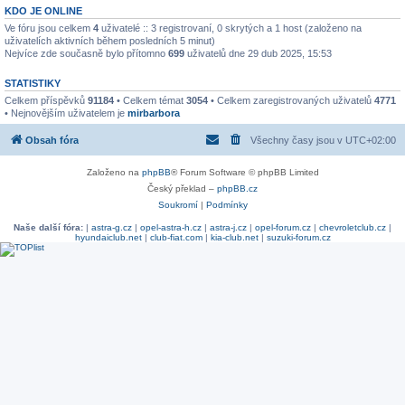
KDO JE ONLINE
Ve fóru jsou celkem
4
uživatelé :: 3 registrovaní, 0 skrytých a 1 host (založeno na
uživatelích aktivních během posledních 5 minut)
Nejvíce zde současně bylo přítomno
699
uživatelů dne 29 dub 2025, 15:53
STATISTIKY
Celkem příspěvků
91184
• Celkem témat
3054
• Celkem zaregistrovaných uživatelů
4771
• Nejnovějším uživatelem je
mirbarbora
Obsah fóra
Všechny časy jsou v
UTC+02:00
Založeno na
phpBB
® Forum Software © phpBB Limited
Český překlad –
phpBB.cz
Soukromí
|
Podmínky
Naše další fóra:
|
astra-g.cz
|
opel-astra-h.cz
|
astra-j.cz
|
opel-forum.cz
|
chevroletclub.cz
|
hyundaiclub.net
|
club-fiat.com
|
kia-club.net
|
suzuki-forum.cz