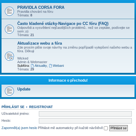
PRAVIDLA CORSA FORA
Pravidla chování na fóru
Témata:
8
Často kladené otázky-Navigace po CC fóru (FAQ)
Odpovědi a vysvětlení nejčastějších problémů.. než se zeptáte, podívejte se
sem ;o)
Témata:
21
Aktualizace webu a fóra
Zde prosím pište svoje návrhy na změnu popřípadě vylepšení našeho webu a
fóra. Děkuji
Wicked
Admin & Webmaster
Subfóra:
Aktuality
,
Webani
Témata:
29
Informace o přechodu!
Update
PŘIHLÁSIT SE
•
REGISTROVAT
Uživatelské jméno:
Heslo:
Zapomněl(a) jsem heslo
Přihlásit mě automaticky při každé návštěvě