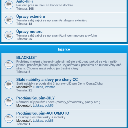
Auto-HiFi
Pacienti přes muziku se konečně dočkali
Témata:
108
Úpravy exteriéru
Témata zabývající se úpravami/stylingem exteriéru
Témata:
18
Úpravy motoru
Témata zabývající se úpravami/tuningem motoru a výfuku
Témata:
25
Inzerce
BLACKLIST
Problémy (nejen) v inzerci - zde si můžete stěžovat, pokud se vám nelíbí
jednání prodávajícího/kupujícího. Vyjadřovat k problému se budou vždy obě
strany. Chceme mezi sebou jen čestné členy!
Témata:
5
Stálé nabídky a slevy pro členy CC
Stálé nabídky prodeje dílů či úpravy dílů pro členy CorsaClubu
Moderátoři:
Lukkas
,
Vtomas
Témata:
21
Prodám/Koupím-DÍLY
Náhradní díly,použité i nové (motory,převodovky, plasty atd.)
Moderátoři:
Lukkas
,
pdk88
Prodám/Koupím-AUTO/MOTO
Corsičky a ostatní kárky + motorky
Moderátoři:
Lukkas
,
pdk88
Témata:
1