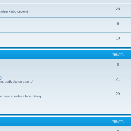
28
kolem klubu spojené.
6
10
TÉMATA
8
)
21
te, podívejte se sem ;o)
29
í našeho webu a fóra. Děkuji
TÉMATA