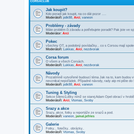
CORSACLUB
Jak koupit?
Kdo poradí jak koupit, na co dát pozor .....
Moderátoři:
pdk88
,
Arci
,
vaneon
Problémy - závady
Máte problém či závadu a potřebujete poradit? Pak jste ve sp
Moderátor:
Arci
Pokec
všechny OT, a podobný povídačky... co s Corsou mají společ
Moderátoři:
Lukkas
,
Arci
,
nezdvorak
Corsa forum
O všem a všech Corsách.
Moderátoři:
Lukkas
,
Arci
,
nezdvorak
Návody
Prozatímně vytvořené budoucí téma Jak na to, kam budou v
nevznikal nepořádek. Případné návody, rady atp mi pište do
Moderátoři:
pdk88
,
Arci
,
vaneon
Tuning & Styling
Sekce šílenců,díky nímž se starej Adam Opel obrací v hrobě 
Moderátoři:
Arci
,
Vtomas
,
Svoby
Srazy a akce
Srazy, akce, fotky a reportáže ze srazů a pod.
Moderátoři:
vaneon
,
jamal.jefries
Galerie
Fotky... fotečky.. obrázky..
Moderátoři:
Vtomas
,
Svoby