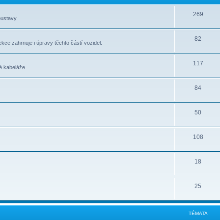
269
oustavy
82
ekce zahrnuje i úpravy těchto částí vozidel.
117
ré kabeláže
84
50
108
18
25
TÉMATA