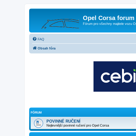
Opel Corsa forum 
Fórum pro všechny majitele vozu O
FAQ
Obsah fóra
FÓRUM
POVINNÉ RUČENÍ
Nejlevnější povinné ručení pro Opel Corsa