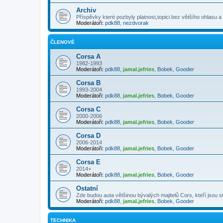
Archiv
Příspěvky které pozbyly platnost,topici bez většího ohlasu a
Moderátoři:
pdk88
,
nezdvorak
ČLENOVÉ
Corsa A
1982-1993
Moderátoři:
pdk88
,
jamal.jefries
,
Bobek
,
Gooder
Corsa B
1993-2004
Moderátoři:
pdk88
,
jamal.jefries
,
Bobek
,
Gooder
Corsa C
2000-2006
Moderátoři:
pdk88
,
jamal.jefries
,
Bobek
,
Gooder
Corsa D
2006-2014
Moderátoři:
pdk88
,
jamal.jefries
,
Bobek
,
Gooder
Corsa E
2014+
Moderátoři:
pdk88
,
jamal.jefries
,
Bobek
,
Gooder
Ostatní
Zde budou auta většinou bývalých majitelů Cors, kteří jsou st
Moderátoři:
pdk88
,
jamal.jefries
,
Bobek
,
Gooder
TECHNIKA