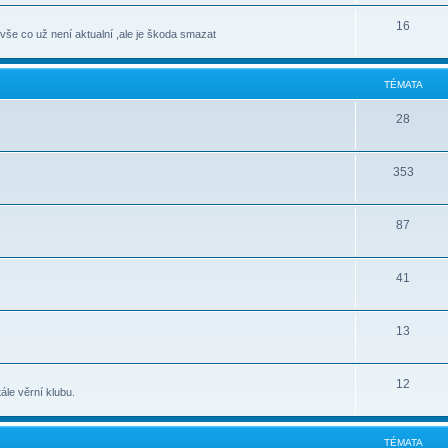
16
 vše co už není aktualní ,ale je škoda smazat
TÉMATA
28
353
87
41
13
12
ále věrní klubu.
TÉMATA