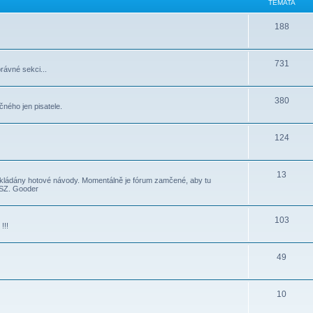
TÉMATA
188
731
rávné sekci...
380
ného jen pisatele.
124
13
kládány hotové návody. Momentálně je fórum zamčené, aby tu
 SZ. Gooder
103
!!!
49
10