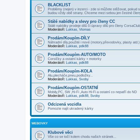
BLACKLIST
Problémy (nejen) v inzerci - zde si můžete stěžovat, pokud s
budou vždy obě strany. Chceme mezi sebou jen čestné člen
Stálé nabídky a slevy pro členy CC
Stálé nabídky prodeje dílů či úpravy dílů pro členy CorsaClu
Moderátoři:
Lukkas
,
Vtomas
Prodám/Koupím-DÍLY
Náhradní díly,použité i nové (motory,převodovky, plasty atd.)
Moderátoři:
Lukkas
,
pdk88
Prodám/Koupím-AUTO/MOTO
Corsičky a ostatní kárky + motorky
Moderátoři:
Lukkas
,
pdk88
Prodám/Koupím-KOLA
Alu,plecháče,pneu,podložky...
Moderátoři:
Lukkas
,
Svoby
Prodám/Koupím-OSTATNÍ
Mobily,PC, SW ,Hi-Fi ,Auto Hi-Fi a ostatní co nepatří do ND
Moderátoři:
Lukkas
,
pdk88
,
Svoby
Odcizená vozidla
Pomozte najít ukradený kárky
WEBOVKY
Klubové věci
Vše co se točí kolem chodu našich stránek...