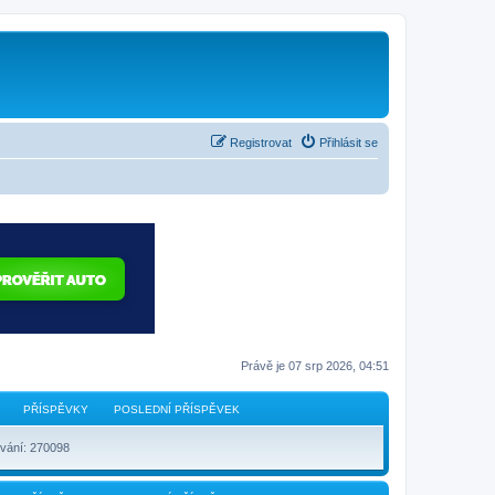
Registrovat
Přihlásit se
Právě je 07 srp 2026, 04:51
PŘÍSPĚVKY
POSLEDNÍ PŘÍSPĚVEK
vání: 270098