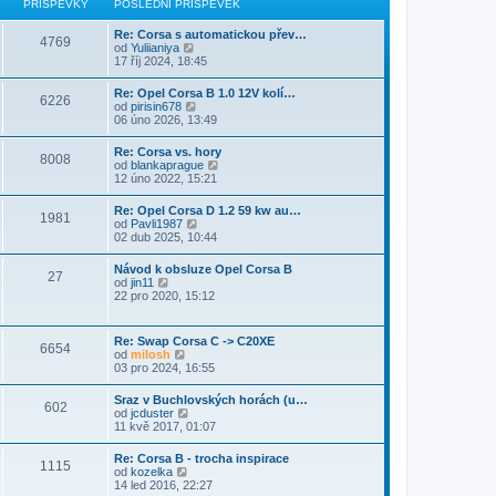
PŘÍSPĚVKY
POSLEDNÍ PŘÍSPĚVEK
Re: Corsa s automatickou přev…
4769
Z
od
Yuliianiya
o
17 říj 2024, 18:45
b
r
Re: Opel Corsa B 1.0 12V kolí…
6226
a
Z
od
pirisin678
z
o
06 úno 2026, 13:49
i
b
t
r
Re: Corsa vs. hory
p
8008
a
Z
od
blankaprague
o
z
o
12 úno 2022, 15:21
s
i
b
l
t
r
e
Re: Opel Corsa D 1.2 59 kw au…
p
1981
a
d
Z
od
Pavli1987
o
z
n
o
02 dub 2025, 10:44
s
i
í
b
l
t
p
r
e
Návod k obsluze Opel Corsa B
p
ř
27
a
d
Z
od
jin11
o
í
z
n
o
22 pro 2020, 15:12
s
s
i
í
b
l
p
t
p
r
e
ě
p
ř
a
d
v
Re: Swap Corsa C -> C20XE
o
í
6654
z
n
e
Z
od
milosh
s
s
i
í
k
o
03 pro 2024, 16:55
l
p
t
p
b
e
ě
p
ř
r
d
v
Sraz v Buchlovských horách (u…
o
í
602
a
n
e
Z
od
jcduster
s
s
z
í
k
o
11 kvě 2017, 01:07
l
p
i
p
b
e
ě
t
ř
r
d
v
Re: Corsa B - trocha inspirace
p
í
1115
a
n
e
Z
od
kozelka
o
s
z
í
k
o
14 led 2016, 22:27
s
p
i
p