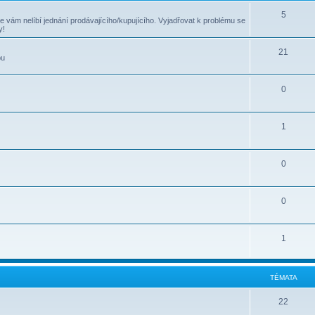
5
e vám nelíbí jednání prodávajícího/kupujícího. Vyjadřovat k problému se
y!
21
bu
0
1
0
0
1
TÉMATA
22