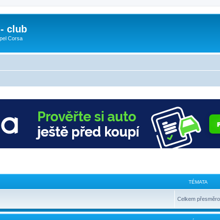
- club
pel Corsa
TÉMATA
Celkem přesměro