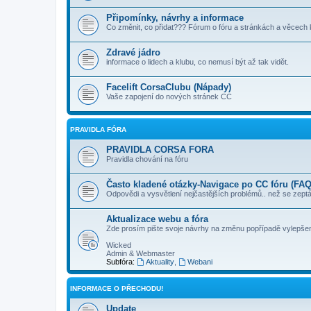
Připomínky, návrhy a informace
Co změnit, co přidat??? Fórum o fóru a stránkách a věcech 
Zdravé jádro
informace o lidech a klubu, co nemusí být až tak vidět.
Facelift CorsaClubu (Nápady)
Vaše zapojení do nových stránek CC
PRAVIDLA FÓRA
PRAVIDLA CORSA FORA
Pravidla chování na fóru
Často kladené otázky-Navigace po CC fóru (FAQ
Odpovědi a vysvětlení nejčastějších problémů.. než se zeptá
Aktualizace webu a fóra
Zde prosím pište svoje návrhy na změnu popřípadě vylepšen
Wicked
Admin & Webmaster
Subfóra:
Aktuality
,
Webani
INFORMACE O PŘECHODU!
Update