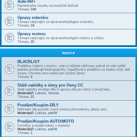
Auto-HiFi
Pacienti přes muziku se konečně dočkali
Témata:
108
Úpravy exteriéru
Témata zabývající se úpravami/stylingem exteriéru
Témata:
18
Úpravy motoru
Témata zabývající se úpravami/tuningem motoru a výfuku
Témata:
25
Inzerce
BLACKLIST
Problémy (nejen) v inzerci - zde si můžete stěžovat, pokud se vám nelíbí
jednání prodávajícího/kupujícího. Vyjadřovat k problému se budou vždy obě
strany. Chceme mezi sebou jen čestné členy!
Témata:
5
Stálé nabídky a slevy pro členy CC
Stálé nabídky prodeje dílů či úpravy dílů pro členy CorsaClubu
Moderátoři:
Lukkas
,
Vtomas
Témata:
21
Prodám/Koupím-DÍLY
Náhradní díly,použité i nové (motory,převodovky, plasty atd.)
Moderátoři:
Lukkas
,
pdk88
Prodám/Koupím-AUTO/MOTO
Corsičky a ostatní kárky + motorky
Moderátoři:
Lukkas
,
pdk88
Témata:
1