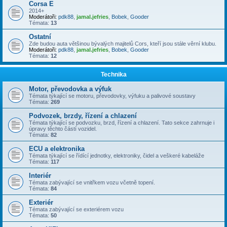
Corsa E
2014+
Moderátoři:
pdk88
,
jamal.jefries
,
Bobek
,
Gooder
Témata:
13
Ostatní
Zde budou auta většinou bývalých majitelů Cors, kteří jsou stále věrní klubu.
Moderátoři:
pdk88
,
jamal.jefries
,
Bobek
,
Gooder
Témata:
12
Technika
Motor, převodovka a výfuk
Témata týkající se motoru, převodovky, výfuku a palivové soustavy
Témata:
269
Podvozek, brzdy, řízení a chlazení
Témata týkající se podvozku, brzd, řízení a chlazení. Tato sekce zahrnuje i
úpravy těchto částí vozidel.
Témata:
82
ECU a elektronika
Témata týkající se řídící jednotky, elektroniky, čidel a veškeré kabeláže
Témata:
117
Interiér
Témata zabývající se vnitřkem vozu včetně topení.
Témata:
84
Exteriér
Témata zabývající se exteriérem vozu
Témata:
50