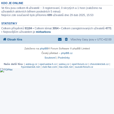
KDO JE ONLINE
Ve fóru jsou celkem
4
uživatelé :: 3 registrovaní, 0 skrytých a 1 host (založeno na
uživatelích aktivních během posledních 5 minut)
Nejvíce zde současně bylo přítomno
699
uživatelů dne 29 dub 2025, 15:53
STATISTIKY
Celkem příspěvků
91184
• Celkem témat
3054
• Celkem zaregistrovaných uživatelů
4771
• Nejnovějším uživatelem je
mirbarbora
Obsah fóra
Všechny časy jsou v
UTC+02:00
Založeno na
phpBB
® Forum Software © phpBB Limited
Český překlad –
phpBB.cz
Soukromí
|
Podmínky
Naše další fóra:
|
astra-g.cz
|
opel-astra-h.cz
|
astra-j.cz
|
opel-forum.cz
|
chevroletclub.cz
|
hyundaiclub.net
|
club-fiat.com
|
kia-club.net
|
suzuki-forum.cz