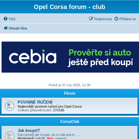
Opel Corsa forum - club
FAQ
Registrovat
Přihlásit se
Obsah fóra
Právě je 07 srp 2026, 12:38
Fórum
POVINNÉ RUČENÍ
Nejlevnější povinné ručení pro Opel Corsa
Celkem přesměrování:
270188
CorsaClub
Jak koupit?
Kdo poradí jak koupit, na co dát pozor .....
Moderátoři:
pdk88
,
Arci
,
vaneon