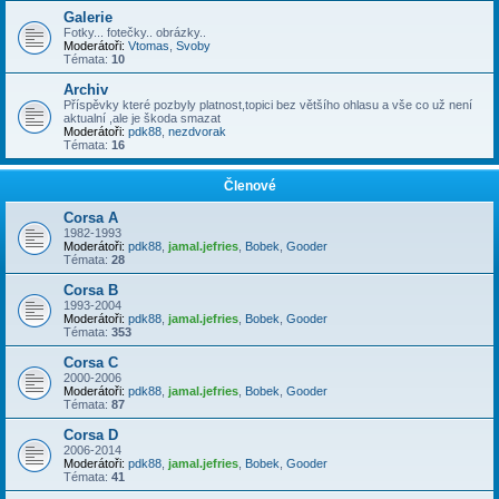
Galerie
Fotky... fotečky.. obrázky..
Moderátoři:
Vtomas
,
Svoby
Témata:
10
Archiv
Příspěvky které pozbyly platnost,topici bez většího ohlasu a vše co už není
aktualní ,ale je škoda smazat
Moderátoři:
pdk88
,
nezdvorak
Témata:
16
Členové
Corsa A
1982-1993
Moderátoři:
pdk88
,
jamal.jefries
,
Bobek
,
Gooder
Témata:
28
Corsa B
1993-2004
Moderátoři:
pdk88
,
jamal.jefries
,
Bobek
,
Gooder
Témata:
353
Corsa C
2000-2006
Moderátoři:
pdk88
,
jamal.jefries
,
Bobek
,
Gooder
Témata:
87
Corsa D
2006-2014
Moderátoři:
pdk88
,
jamal.jefries
,
Bobek
,
Gooder
Témata:
41