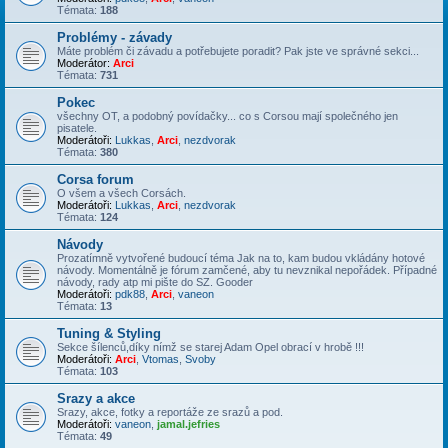
Témata:
188
Problémy - závady
Máte problém či závadu a potřebujete poradit? Pak jste ve správné sekci...
Moderátor:
Arci
Témata:
731
Pokec
všechny OT, a podobný povídačky... co s Corsou mají společného jen
pisatele.
Moderátoři:
Lukkas
,
Arci
,
nezdvorak
Témata:
380
Corsa forum
O všem a všech Corsách.
Moderátoři:
Lukkas
,
Arci
,
nezdvorak
Témata:
124
Návody
Prozatímně vytvořené budoucí téma Jak na to, kam budou vkládány hotové
návody. Momentálně je fórum zamčené, aby tu nevznikal nepořádek. Případné
návody, rady atp mi pište do SZ. Gooder
Moderátoři:
pdk88
,
Arci
,
vaneon
Témata:
13
Tuning & Styling
Sekce šílenců,díky nímž se starej Adam Opel obrací v hrobě !!!
Moderátoři:
Arci
,
Vtomas
,
Svoby
Témata:
103
Srazy a akce
Srazy, akce, fotky a reportáže ze srazů a pod.
Moderátoři:
vaneon
,
jamal.jefries
Témata:
49