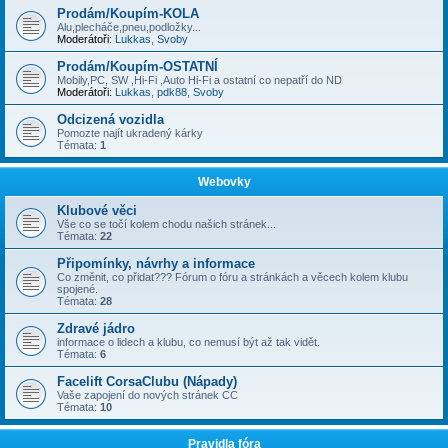
Prodám/Koupím-KOLA
Alu,plecháče,pneu,podložky...
Moderátoři:
Lukkas
,
Svoby
Prodám/Koupím-OSTATNÍ
Mobily,PC, SW ,Hi-Fi ,Auto Hi-Fi a ostatní co nepatří do ND
Moderátoři:
Lukkas
,
pdk88
,
Svoby
Odcizená vozidla
Pomozte najít ukradený kárky
Témata:
1
Webovky
Klubové věci
Vše co se točí kolem chodu našich stránek...
Témata:
22
Připomínky, návrhy a informace
Co změnit, co přidat??? Fórum o fóru a stránkách a věcech kolem klubu
spojené.
Témata:
28
Zdravé jádro
informace o lidech a klubu, co nemusí být až tak vidět.
Témata:
6
Facelift CorsaClubu (Nápady)
Vaše zapojení do nových stránek CC
Témata:
10
Pravidla fóra