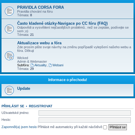
PRAVIDLA CORSA FORA
Pravidla chování na fóru
Témata:
8
Často kladené otázky-Navigace po CC fóru (FAQ)
Odpovědi a vysvětlení nejčastějších problémů.. než se zeptáte, podívejte se
sem ;o)
Témata:
21
Aktualizace webu a fóra
Zde prosím pište svoje návrhy na změnu popřípadě vylepšení našeho webu a
fóra. Děkuji
Wicked
Admin & Webmaster
Subfóra:
Aktuality
,
Webani
Témata:
29
Informace o přechodu!
Update
PŘIHLÁSIT SE
•
REGISTROVAT
Uživatelské jméno:
Heslo:
Zapomněl(a) jsem heslo
Přihlásit mě automaticky při každé návštěvě