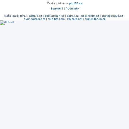
Český překlad –
phpBB.cz
Soukromí
|
Podmínky
Naše další fóra:
|
astra-g.cz
|
opel-astra-h.cz
|
astra-j.cz
|
opel-forum.cz
|
chevroletclub.cz
|
hyundaiclub.net
|
club-fiat.com
|
kia-club.net
|
suzuki-forum.cz