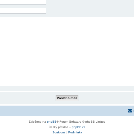
Založeno na
phpBB
® Forum Software © phpBB Limited
Český překlad –
phpBB.cz
Soukromí
|
Podmínky