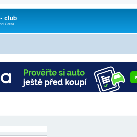
- club
pel Corsa