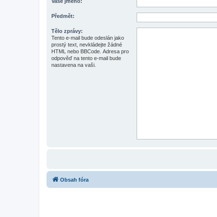
Vaše jméno:
Předmět:
Tělo zprávy:
Tento e-mail bude odeslán jako
prostý text, nevkládejte žádné
HTML nebo BBCode. Adresa pro
odpověď na tento e-mail bude
nastavena na vaši.
Obsah fóra