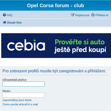
Opel Corsa forum - club
FAQ
Registrovat
Přihlásit se
Obsah fóra
Pro zobrazení profilů musíte být zaregistrováni a přihlášeni.
Uživatelské jméno:
Heslo:
Zapomněl(a) jsem heslo
Znovu poslat aktivační e-mail