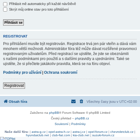
Přihlásit mě automaticky při každé návštěvě
Skrýt můj online stav pro toto přihlášení
REGISTROVAT
Pro přihlášení musíte být registrován. Registrace trvá jen pár vteřin a dává vám
mnohem větší možnosti. Administrátor fóra též může dávat rozšířené pravomoci
registrovaným uživatelům. Před registrací se ujistěte, že jste se obeznámili
s našimi podmínkami pro použití a s dalšími pravidly a ujednáními. Také se
ujistěte, že si přečtete jakákoliv pravidla, která se na fóru objeví.
Podmínky pro užívání
|
Ochrana soukromí
Registrovat
Obsah fóra
Všechny časy jsou v
UTC+02:00
Založeno na
phpBB
® Forum Software © phpBB Limited
Český překlad –
phpBB.cz
Soukromí
|
Podmínky
Naše další fóra:
|
astra-g.cz
|
opel-astra-h.cz
|
astra-j.cz
|
opel-forum.cz
|
chevroletclub.cz
|
hyundaiclub.net
|
club-fiat.com
|
kia-club.net
|
suzuki-forum.cz