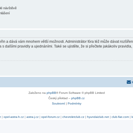
ždé návštěvě
hlášení
 vteřin a dává vám mnohem větší možnosti. Administrátor fóra též může dávat rozšíře
 s dalšími pravidly a ujednáními. Také se ujistěte, že si přečtete jakákoliv pravidla, 
Založeno na
phpBB
® Forum Software © phpBB Limited
Český překlad –
phpBB.cz
Soukromí
|
Podmínky
z
|
opel-astra-h.cz
|
astra-j.cz
|
opel-forum.cz
|
chevroletclub.cz
|
hyundaiclub.net
|
club-fiat.com
|
k