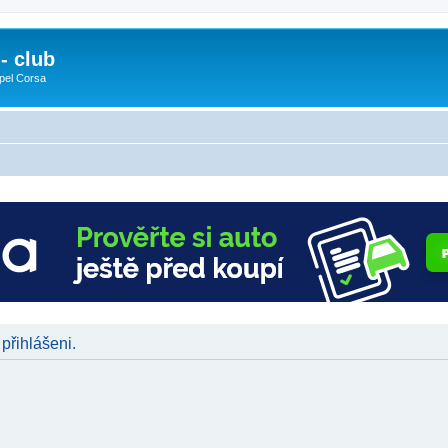
- club
pel Corsa
 přihlášeni.