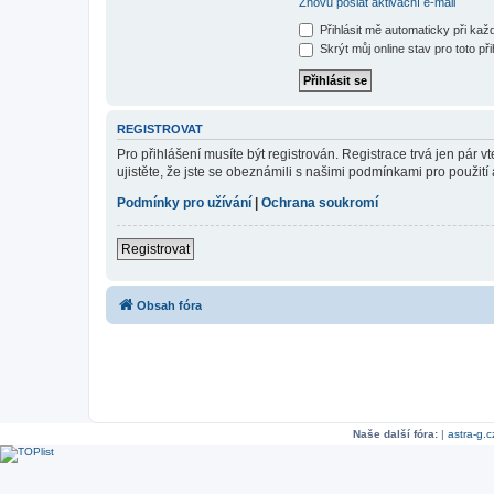
Znovu poslat aktivační e-mail
Přihlásit mě automaticky při ka
Skrýt můj online stav pro toto při
REGISTROVAT
Pro přihlášení musíte být registrován. Registrace trvá jen pár
ujistěte, že jste se obeznámili s našimi podmínkami pro použití a
Podmínky pro užívání
|
Ochrana soukromí
Registrovat
Obsah fóra
Naše další fóra:
|
astra-g.c