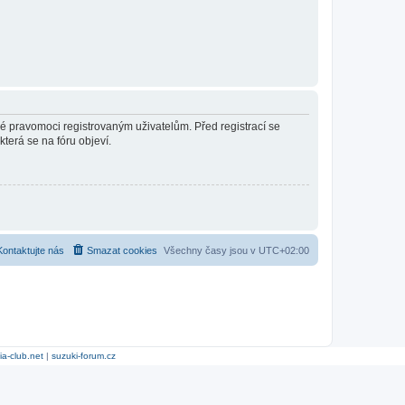
né pravomoci registrovaným uživatelům. Před registrací se
která se na fóru objeví.
Kontaktujte nás
Smazat cookies
Všechny časy jsou v
UTC+02:00
ia-club.net
|
suzuki-forum.cz