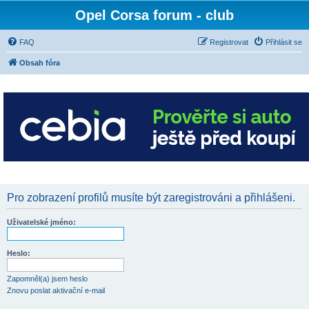
Opel Corsa forum - club
FAQ
Registrovat
Přihlásit se
Obsah fóra
Pro zobrazení profilů musíte být zaregistrováni a přihlášeni.
Uživatelské jméno:
Heslo:
Zapomněl(a) jsem heslo
Znovu poslat aktivační e-mail