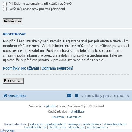
Přihlásit mě automaticky při každé návštěvě
Skrýt můj online stav pro toto přihlášení
REGISTROVAT
Pro přihlášení musíte být registrován. Registrace trvá jen pár vteřin a dává vám
mnohem větší možnosti. Administrátor fóra též může dávat rozšířené pravomoci
registrovaným uživatelům. Před registrací se ujistěte, že jste se obeznámili
s našimi podmínkami pro použití a s dalšími pravidly a ujednáními. Také se
ujistěte, že si přečtete jakákoliv pravidla, která se na fóru objeví.
Podmínky pro užívání
|
Ochrana soukromí
Registrovat
Obsah fóra
Všechny časy jsou v
UTC+02:00
Založeno na
phpBB
® Forum Software © phpBB Limited
Český překlad –
phpBB.cz
Soukromí
|
Podmínky
Naše další fóra:
|
astra-g.cz
|
opel-astra-h.cz
|
astra-j.cz
|
opel-forum.cz
|
chevroletclub.cz
|
hyundaiclub.net
|
club-fiat.com
|
kia-club.net
|
suzuki-forum.cz