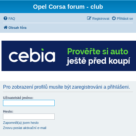
Opel Corsa forum - club
FAQ
Registrovat
Přihlásit se
Obsah fóra
Pro zobrazení profilů musíte být zaregistrováni a přihlášeni.
Uživatelské jméno:
Heslo:
Zapomněl(a) jsem heslo
Znovu poslat aktivační e-mail