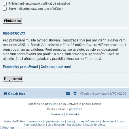
Přihlásit mě automaticky při každé návštěvě
Skrýt můj online stav pro toto přihlášení
REGISTROVAT
Pro přihlášení musíte být registrován. Registrace trvá jen pár vteřin a dává vám
mnohem větší možnosti. Administrátor fóra též může dávat rozšířené pravomoci
registrovaným uživatelům. Před registrací se ujistěte, že jste se obeznámili
s našimi podmínkami pro použití a s dalšími pravidly a ujednáními. Také se
ujistěte, že si přečtete jakákoliv pravidla, která se na fóru objeví.
Podmínky pro užívání
|
Ochrana soukromí
Registrovat
Obsah fóra
Všechny časy jsou v
UTC+02:00
Založeno na
phpBB
® Forum Software © phpBB Limited
Český překlad –
phpBB.cz
Soukromí
|
Podmínky
Naše další fóra:
|
astra-g.cz
|
opel-astra-h.cz
|
astra-j.cz
|
opel-forum.cz
|
chevroletclub.cz
|
hyundaiclub.net
|
club-fiat.com
|
kia-club.net
|
suzuki-forum.cz