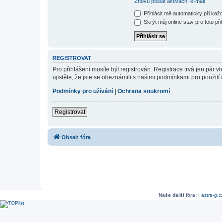
Znovu poslat aktivační e-mail
Přihlásit mě automaticky při ka
Skrýt můj online stav pro toto při
REGISTROVAT
Pro přihlášení musíte být registrován. Registrace trvá jen pár
ujistěte, že jste se obeznámili s našimi podmínkami pro použití a
Podmínky pro užívání
|
Ochrana soukromí
Registrovat
Obsah fóra
Naše další fóra:
|
astra-g.c