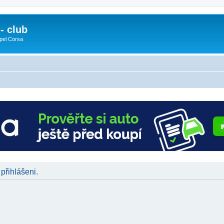
- club
pel Corsa
 přihlášeni.