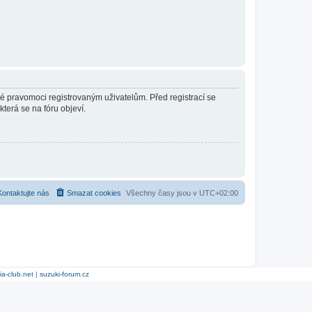
né pravomoci registrovaným uživatelům. Před registrací se
která se na fóru objeví.
Kontaktujte nás
Smazat cookies
Všechny časy jsou v
UTC+02:00
ia-club.net
|
suzuki-forum.cz