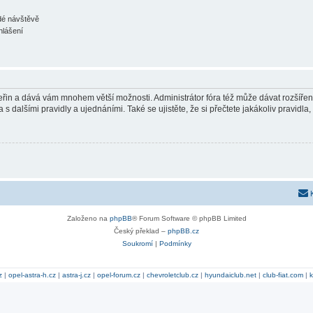
ždé návštěvě
hlášení
 vteřin a dává vám mnohem větší možnosti. Administrátor fóra též může dávat rozšíře
 s dalšími pravidly a ujednáními. Také se ujistěte, že si přečtete jakákoliv pravidla, 
Založeno na
phpBB
® Forum Software © phpBB Limited
Český překlad –
phpBB.cz
Soukromí
|
Podmínky
z
|
opel-astra-h.cz
|
astra-j.cz
|
opel-forum.cz
|
chevroletclub.cz
|
hyundaiclub.net
|
club-fiat.com
|
k