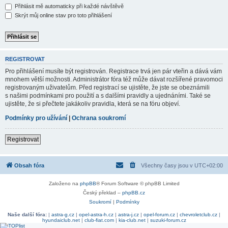
Přihlásit mě automaticky při každé návštěvě
Skrýt můj online stav pro toto přihlášení
REGISTROVAT
Pro přihlášení musíte být registrován. Registrace trvá jen pár vteřin a dává vám
mnohem větší možnosti. Administrátor fóra též může dávat rozšířené pravomoci
registrovaným uživatelům. Před registrací se ujistěte, že jste se obeznámili
s našimi podmínkami pro použití a s dalšími pravidly a ujednáními. Také se
ujistěte, že si přečtete jakákoliv pravidla, která se na fóru objeví.
Podmínky pro užívání
|
Ochrana soukromí
Registrovat
Obsah fóra
Všechny časy jsou v
UTC+02:00
Založeno na
phpBB
® Forum Software © phpBB Limited
Český překlad –
phpBB.cz
Soukromí
|
Podmínky
Naše další fóra:
|
astra-g.cz
|
opel-astra-h.cz
|
astra-j.cz
|
opel-forum.cz
|
chevroletclub.cz
|
hyundaiclub.net
|
club-fiat.com
|
kia-club.net
|
suzuki-forum.cz