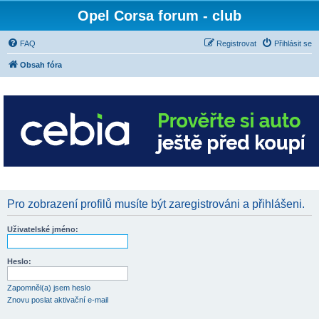
Opel Corsa forum - club
FAQ
Registrovat
Přihlásit se
Obsah fóra
Pro zobrazení profilů musíte být zaregistrováni a přihlášeni.
Uživatelské jméno:
Heslo:
Zapomněl(a) jsem heslo
Znovu poslat aktivační e-mail