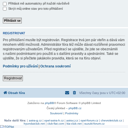
Přihlásit mě automaticky při každé návštěvě
Skrýt můj online stav pro toto přihlášení
REGISTROVAT
Pro přihlášení musíte být registrován. Registrace trvá jen pár vteřin a dává vám
mnohem větší možnosti. Administrátor fóra též může dávat rozšířené pravomoci
registrovaným uživatelům. Před registrací se ujistěte, že jste se obeznámili
s našimi podmínkami pro použití a s dalšími pravidly a ujednáními. Také se
ujistěte, že si přečtete jakákoliv pravidla, která se na fóru objeví.
Podmínky pro užívání
|
Ochrana soukromí
Registrovat
Obsah fóra
Všechny časy jsou v
UTC+02:00
Založeno na
phpBB
® Forum Software © phpBB Limited
Český překlad –
phpBB.cz
Soukromí
|
Podmínky
Naše další fóra:
|
astra-g.cz
|
opel-astra-h.cz
|
astra-j.cz
|
opel-forum.cz
|
chevroletclub.cz
|
hyundaiclub.net
|
club-fiat.com
|
kia-club.net
|
suzuki-forum.cz