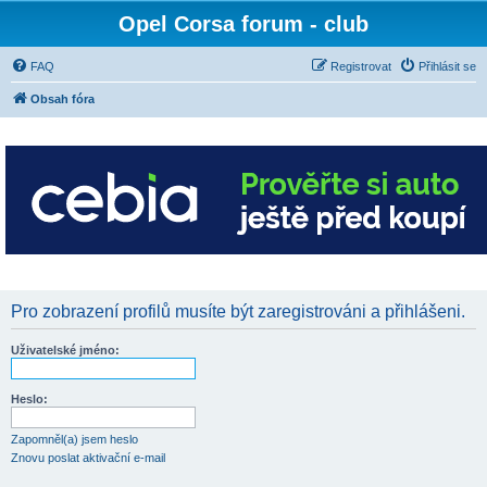
Opel Corsa forum - club
FAQ
Registrovat
Přihlásit se
Obsah fóra
Pro zobrazení profilů musíte být zaregistrováni a přihlášeni.
Uživatelské jméno:
Heslo:
Zapomněl(a) jsem heslo
Znovu poslat aktivační e-mail