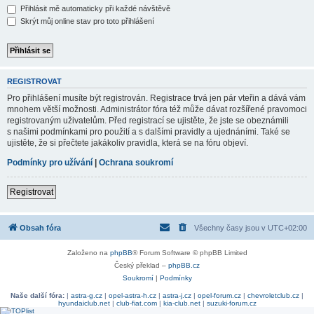
Přihlásit mě automaticky při každé návštěvě
Skrýt můj online stav pro toto přihlášení
REGISTROVAT
Pro přihlášení musíte být registrován. Registrace trvá jen pár vteřin a dává vám
mnohem větší možnosti. Administrátor fóra též může dávat rozšířené pravomoci
registrovaným uživatelům. Před registrací se ujistěte, že jste se obeznámili
s našimi podmínkami pro použití a s dalšími pravidly a ujednáními. Také se
ujistěte, že si přečtete jakákoliv pravidla, která se na fóru objeví.
Podmínky pro užívání
|
Ochrana soukromí
Registrovat
Obsah fóra
Všechny časy jsou v
UTC+02:00
Založeno na
phpBB
® Forum Software © phpBB Limited
Český překlad –
phpBB.cz
Soukromí
|
Podmínky
Naše další fóra:
|
astra-g.cz
|
opel-astra-h.cz
|
astra-j.cz
|
opel-forum.cz
|
chevroletclub.cz
|
hyundaiclub.net
|
club-fiat.com
|
kia-club.net
|
suzuki-forum.cz