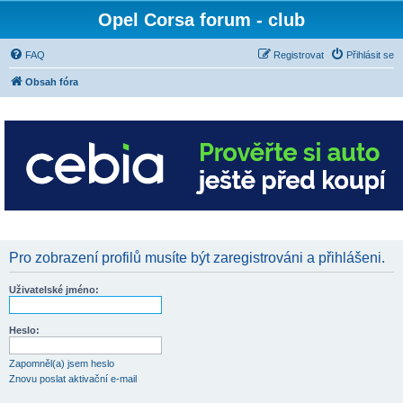
Opel Corsa forum - club
FAQ
Registrovat
Přihlásit se
Obsah fóra
Pro zobrazení profilů musíte být zaregistrováni a přihlášeni.
Uživatelské jméno:
Heslo:
Zapomněl(a) jsem heslo
Znovu poslat aktivační e-mail