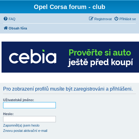
Opel Corsa forum - club
FAQ
Registrovat
Přihlásit se
Obsah fóra
Pro zobrazení profilů musíte být zaregistrováni a přihlášeni.
Uživatelské jméno:
Heslo:
Zapomněl(a) jsem heslo
Znovu poslat aktivační e-mail