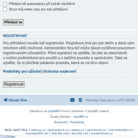
Přihlásit mě automaticky při každé návštěvě
Skrýt můj online stav pro toto přihlášení
REGISTROVAT
Pro přihlášení musíte být registrován. Registrace trvá jen pár vteřin a dává vám
mnohem větší možnosti. Administrátor fóra též může dávat rozšířené pravomoci
registrovaným uživatelům. Před registrací se ujistěte, že jste se obeznámili
s našimi podmínkami pro použití a s dalšími pravidly a ujednáními. Také se
ujistěte, že si přečtete jakákoliv pravidla, která se na fóru objeví.
Podmínky pro užívání
|
Ochrana soukromí
Registrovat
Obsah fóra
Všechny časy jsou v
UTC+02:00
Založeno na
phpBB
® Forum Software © phpBB Limited
Český překlad –
phpBB.cz
Soukromí
|
Podmínky
Naše další fóra:
|
astra-g.cz
|
opel-astra-h.cz
|
astra-j.cz
|
opel-forum.cz
|
chevroletclub.cz
|
hyundaiclub.net
|
club-fiat.com
|
kia-club.net
|
suzuki-forum.cz