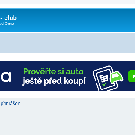
- club
pel Corsa
 přihlášeni.