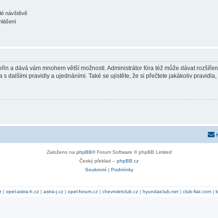
ždé návštěvě
hlášení
 vteřin a dává vám mnohem větší možnosti. Administrátor fóra též může dávat rozšíře
 s dalšími pravidly a ujednáními. Také se ujistěte, že si přečtete jakákoliv pravidla, 
Založeno na
phpBB
® Forum Software © phpBB Limited
Český překlad –
phpBB.cz
Soukromí
|
Podmínky
z
|
opel-astra-h.cz
|
astra-j.cz
|
opel-forum.cz
|
chevroletclub.cz
|
hyundaiclub.net
|
club-fiat.com
|
k