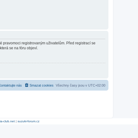
né pravomoci registrovaným uživatelům. Před registrací se
která se na fóru objeví.
Kontaktujte nás
Smazat cookies
Všechny časy jsou v
UTC+02:00
ia-club.net
|
suzuki-forum.cz