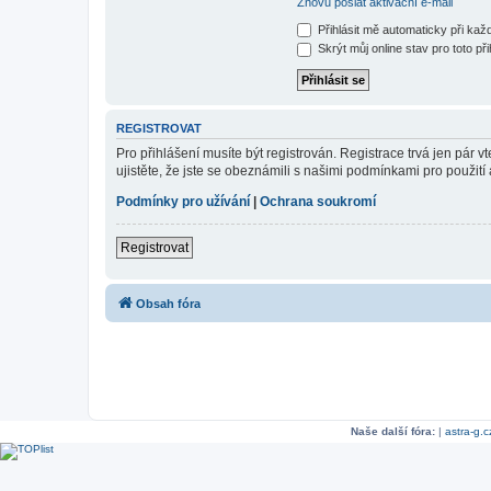
Znovu poslat aktivační e-mail
Přihlásit mě automaticky při ka
Skrýt můj online stav pro toto při
REGISTROVAT
Pro přihlášení musíte být registrován. Registrace trvá jen pár
ujistěte, že jste se obeznámili s našimi podmínkami pro použití a
Podmínky pro užívání
|
Ochrana soukromí
Registrovat
Obsah fóra
Naše další fóra:
|
astra-g.c