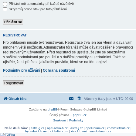
Přihlásit mě automaticky při každé návštěvě
Skrýt můj online stav pro toto přihlášení
REGISTROVAT
Pro přihlášení musíte být registrován. Registrace trvá jen pár vteřin a dává vám
mnohem větší možnosti. Administrátor fóra též může dávat rozšířené pravomoci
registrovaným uživatelům. Před registrací se ujistěte, že jste se obeznámili
s našimi podmínkami pro použití a s dalšími pravidly a ujednáními. Také se
ujistěte, že si přečtete jakákoliv pravidla, která se na fóru objeví.
Podmínky pro užívání
|
Ochrana soukromí
Registrovat
Obsah fóra
Všechny časy jsou v
UTC+02:00
Založeno na
phpBB
® Forum Software © phpBB Limited
Český překlad –
phpBB.cz
Soukromí
|
Podmínky
Naše další fóra:
|
astra-g.cz
|
opel-astra-h.cz
|
astra-j.cz
|
opel-forum.cz
|
chevroletclub.cz
|
hyundaiclub.net
|
club-fiat.com
|
kia-club.net
|
suzuki-forum.cz