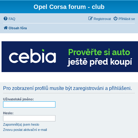
Opel Corsa forum - club
FAQ
Registrovat
Přihlásit se
Obsah fóra
Pro zobrazení profilů musíte být zaregistrováni a přihlášeni.
Uživatelské jméno:
Heslo:
Zapomněl(a) jsem heslo
Znovu poslat aktivační e-mail