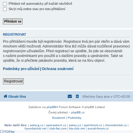
Přihlásit mě automaticky při každé návštěvě
Skrýt můj online stav pro toto přihlášení
REGISTROVAT
Pro přihlášení musíte být registrován. Registrace trvá jen pár vteřin a dává vám
mnohem větší možnosti. Administrátor fóra též může dávat rozšířené pravomoci
registrovaným uživatelům. Před registrací se ujistěte, že jste se obeznámili
s našimi podmínkami pro použití a s dalšími pravidly a ujednáními. Také se
ujistěte, že si přečtete jakákoliv pravidla, která se na fóru objeví.
Podmínky pro užívání
|
Ochrana soukromí
Registrovat
Obsah fóra
Všechny časy jsou v
UTC+02:00
Založeno na
phpBB
® Forum Software © phpBB Limited
Český překlad –
phpBB.cz
Soukromí
|
Podmínky
Naše další fóra:
|
astra-g.cz
|
opel-astra-h.cz
|
astra-j.cz
|
opel-forum.cz
|
chevroletclub.cz
|
hyundaiclub.net
|
club-fiat.com
|
kia-club.net
|
suzuki-forum.cz