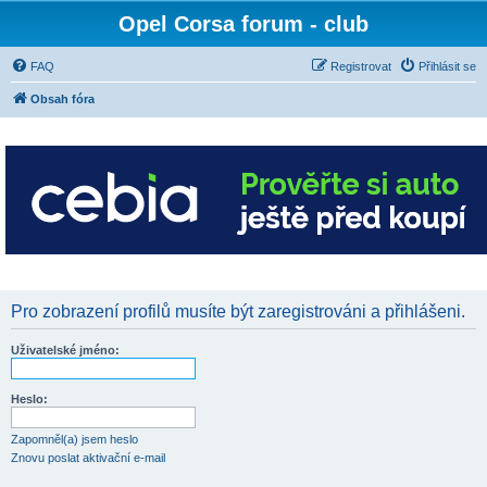
Opel Corsa forum - club
FAQ
Registrovat
Přihlásit se
Obsah fóra
Pro zobrazení profilů musíte být zaregistrováni a přihlášeni.
Uživatelské jméno:
Heslo:
Zapomněl(a) jsem heslo
Znovu poslat aktivační e-mail