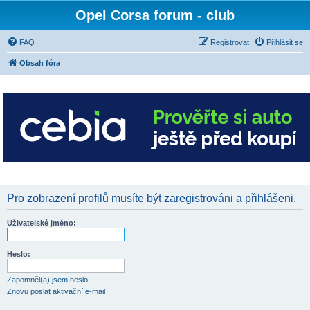
Opel Corsa forum - club
FAQ
Registrovat
Přihlásit se
Obsah fóra
Pro zobrazení profilů musíte být zaregistrováni a přihlášeni.
Uživatelské jméno:
Heslo:
Zapomněl(a) jsem heslo
Znovu poslat aktivační e-mail