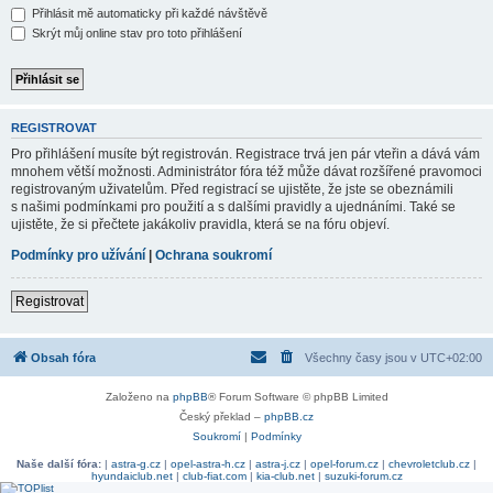
Přihlásit mě automaticky při každé návštěvě
Skrýt můj online stav pro toto přihlášení
REGISTROVAT
Pro přihlášení musíte být registrován. Registrace trvá jen pár vteřin a dává vám
mnohem větší možnosti. Administrátor fóra též může dávat rozšířené pravomoci
registrovaným uživatelům. Před registrací se ujistěte, že jste se obeznámili
s našimi podmínkami pro použití a s dalšími pravidly a ujednáními. Také se
ujistěte, že si přečtete jakákoliv pravidla, která se na fóru objeví.
Podmínky pro užívání
|
Ochrana soukromí
Registrovat
Obsah fóra
Všechny časy jsou v
UTC+02:00
Založeno na
phpBB
® Forum Software © phpBB Limited
Český překlad –
phpBB.cz
Soukromí
|
Podmínky
Naše další fóra:
|
astra-g.cz
|
opel-astra-h.cz
|
astra-j.cz
|
opel-forum.cz
|
chevroletclub.cz
|
hyundaiclub.net
|
club-fiat.com
|
kia-club.net
|
suzuki-forum.cz