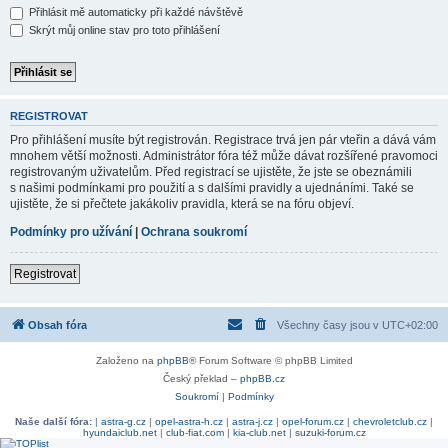
Přihlásit mě automaticky při každé návštěvě
Skrýt můj online stav pro toto přihlášení
REGISTROVAT
Pro přihlášení musíte být registrován. Registrace trvá jen pár vteřin a dává vám
mnohem větší možnosti. Administrátor fóra též může dávat rozšířené pravomoci
registrovaným uživatelům. Před registrací se ujistěte, že jste se obeznámili
s našimi podmínkami pro použití a s dalšími pravidly a ujednáními. Také se
ujistěte, že si přečtete jakákoliv pravidla, která se na fóru objeví.
Podmínky pro užívání
|
Ochrana soukromí
Registrovat
Obsah fóra
Všechny časy jsou v
UTC+02:00
Založeno na
phpBB
® Forum Software © phpBB Limited
Český překlad –
phpBB.cz
Soukromí
|
Podmínky
Naše další fóra:
|
astra-g.cz
|
opel-astra-h.cz
|
astra-j.cz
|
opel-forum.cz
|
chevroletclub.cz
|
hyundaiclub.net
|
club-fiat.com
|
kia-club.net
|
suzuki-forum.cz