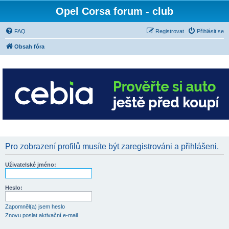
Opel Corsa forum - club
FAQ
Registrovat
Přihlásit se
Obsah fóra
Pro zobrazení profilů musíte být zaregistrováni a přihlášeni.
Uživatelské jméno:
Heslo:
Zapomněl(a) jsem heslo
Znovu poslat aktivační e-mail