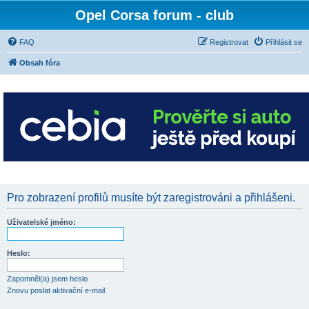
Opel Corsa forum - club
FAQ
Registrovat
Přihlásit se
Obsah fóra
Pro zobrazení profilů musíte být zaregistrováni a přihlášeni.
Uživatelské jméno:
Heslo:
Zapomněl(a) jsem heslo
Znovu poslat aktivační e-mail