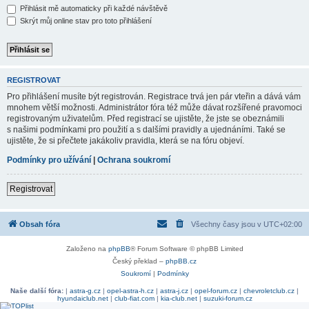
Přihlásit mě automaticky při každé návštěvě
Skrýt můj online stav pro toto přihlášení
REGISTROVAT
Pro přihlášení musíte být registrován. Registrace trvá jen pár vteřin a dává vám
mnohem větší možnosti. Administrátor fóra též může dávat rozšířené pravomoci
registrovaným uživatelům. Před registrací se ujistěte, že jste se obeznámili
s našimi podmínkami pro použití a s dalšími pravidly a ujednáními. Také se
ujistěte, že si přečtete jakákoliv pravidla, která se na fóru objeví.
Podmínky pro užívání
|
Ochrana soukromí
Registrovat
Obsah fóra
Všechny časy jsou v
UTC+02:00
Založeno na
phpBB
® Forum Software © phpBB Limited
Český překlad –
phpBB.cz
Soukromí
|
Podmínky
Naše další fóra:
|
astra-g.cz
|
opel-astra-h.cz
|
astra-j.cz
|
opel-forum.cz
|
chevroletclub.cz
|
hyundaiclub.net
|
club-fiat.com
|
kia-club.net
|
suzuki-forum.cz