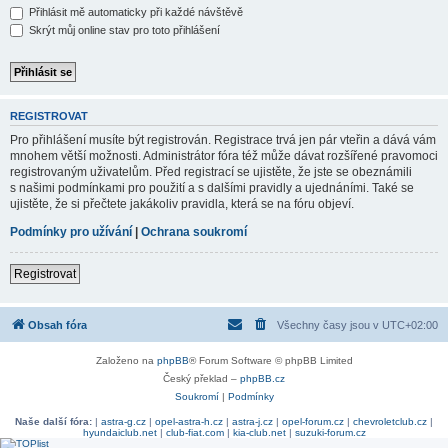
Přihlásit mě automaticky při každé návštěvě
Skrýt můj online stav pro toto přihlášení
REGISTROVAT
Pro přihlášení musíte být registrován. Registrace trvá jen pár vteřin a dává vám
mnohem větší možnosti. Administrátor fóra též může dávat rozšířené pravomoci
registrovaným uživatelům. Před registrací se ujistěte, že jste se obeznámili
s našimi podmínkami pro použití a s dalšími pravidly a ujednáními. Také se
ujistěte, že si přečtete jakákoliv pravidla, která se na fóru objeví.
Podmínky pro užívání
|
Ochrana soukromí
Registrovat
Obsah fóra
Všechny časy jsou v
UTC+02:00
Založeno na
phpBB
® Forum Software © phpBB Limited
Český překlad –
phpBB.cz
Soukromí
|
Podmínky
Naše další fóra:
|
astra-g.cz
|
opel-astra-h.cz
|
astra-j.cz
|
opel-forum.cz
|
chevroletclub.cz
|
hyundaiclub.net
|
club-fiat.com
|
kia-club.net
|
suzuki-forum.cz