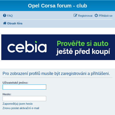
Opel Corsa forum - club
FAQ
Registrovat
Přihlásit se
Obsah fóra
Pro zobrazení profilů musíte být zaregistrováni a přihlášeni.
Uživatelské jméno:
Heslo:
Zapomněl(a) jsem heslo
Znovu poslat aktivační e-mail