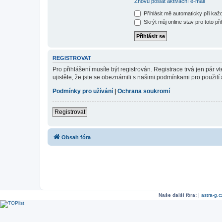
Znovu poslat aktivační e-mail
Přihlásit mě automaticky při ka
Skrýt můj online stav pro toto při
REGISTROVAT
Pro přihlášení musíte být registrován. Registrace trvá jen pár
ujistěte, že jste se obeznámili s našimi podmínkami pro použití a
Podmínky pro užívání
|
Ochrana soukromí
Registrovat
Obsah fóra
Naše další fóra:
|
astra-g.c