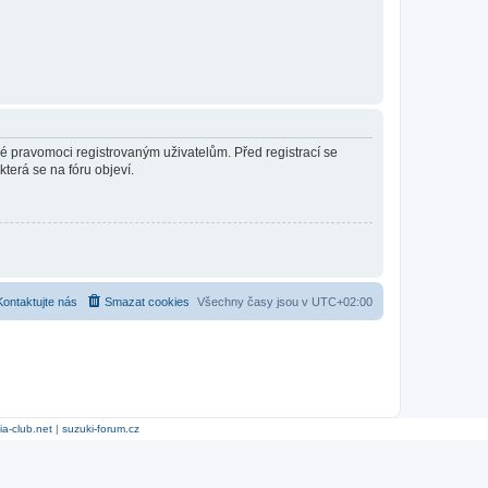
né pravomoci registrovaným uživatelům. Před registrací se
která se na fóru objeví.
Kontaktujte nás
Smazat cookies
Všechny časy jsou v
UTC+02:00
ia-club.net
|
suzuki-forum.cz