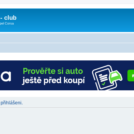
- club
pel Corsa
 přihlášeni.