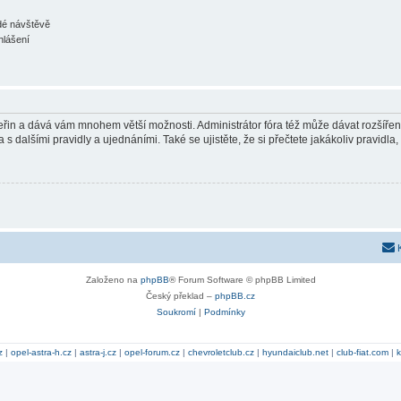
ždé návštěvě
hlášení
 vteřin a dává vám mnohem větší možnosti. Administrátor fóra též může dávat rozšíře
 s dalšími pravidly a ujednáními. Také se ujistěte, že si přečtete jakákoliv pravidla, 
Založeno na
phpBB
® Forum Software © phpBB Limited
Český překlad –
phpBB.cz
Soukromí
|
Podmínky
z
|
opel-astra-h.cz
|
astra-j.cz
|
opel-forum.cz
|
chevroletclub.cz
|
hyundaiclub.net
|
club-fiat.com
|
k