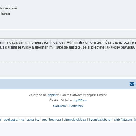
ždé návštěvě
hlášení
 vteřin a dává vám mnohem větší možnosti. Administrátor fóra též může dávat rozšíře
 s dalšími pravidly a ujednáními. Také se ujistěte, že si přečtete jakákoliv pravidla, 
Založeno na
phpBB
® Forum Software © phpBB Limited
Český překlad –
phpBB.cz
Soukromí
|
Podmínky
z
|
opel-astra-h.cz
|
astra-j.cz
|
opel-forum.cz
|
chevroletclub.cz
|
hyundaiclub.net
|
club-fiat.com
|
k