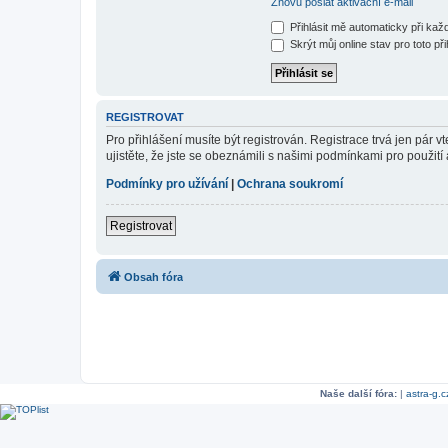
Znovu poslat aktivační e-mail
Přihlásit mě automaticky při ka
Skrýt můj online stav pro toto při
REGISTROVAT
Pro přihlášení musíte být registrován. Registrace trvá jen pár
ujistěte, že jste se obeznámili s našimi podmínkami pro použití a
Podmínky pro užívání
|
Ochrana soukromí
Registrovat
Obsah fóra
Naše další fóra:
|
astra-g.c