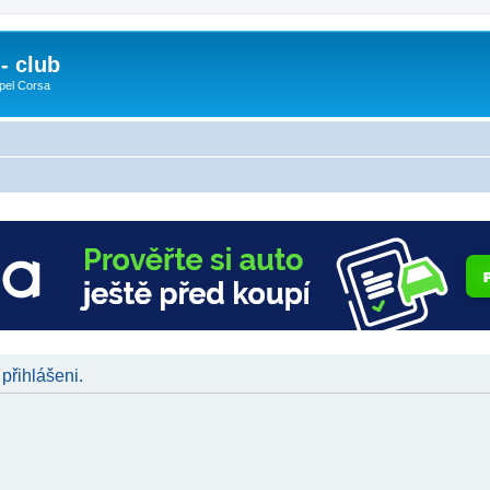
- club
pel Corsa
 přihlášeni.