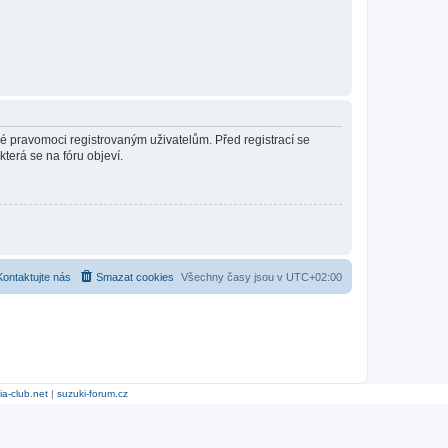
né pravomoci registrovaným uživatelům. Před registrací se
která se na fóru objeví.
Kontaktujte nás
Smazat cookies
Všechny časy jsou v
UTC+02:00
ia-club.net
|
suzuki-forum.cz