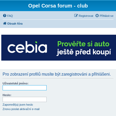
Opel Corsa forum - club
FAQ
Registrovat
Přihlásit se
Obsah fóra
Pro zobrazení profilů musíte být zaregistrováni a přihlášeni.
Uživatelské jméno:
Heslo:
Zapomněl(a) jsem heslo
Znovu poslat aktivační e-mail