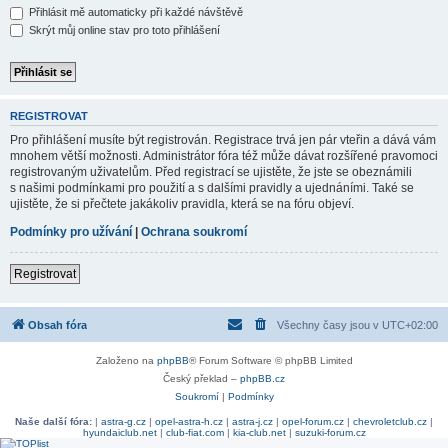
Přihlásit mě automaticky při každé návštěvě
Skrýt můj online stav pro toto přihlášení
REGISTROVAT
Pro přihlášení musíte být registrován. Registrace trvá jen pár vteřin a dává vám
mnohem větší možnosti. Administrátor fóra též může dávat rozšířené pravomoci
registrovaným uživatelům. Před registrací se ujistěte, že jste se obeznámili
s našimi podmínkami pro použití a s dalšími pravidly a ujednáními. Také se
ujistěte, že si přečtete jakákoliv pravidla, která se na fóru objeví.
Podmínky pro užívání
|
Ochrana soukromí
Registrovat
Obsah fóra
Všechny časy jsou v
UTC+02:00
Založeno na
phpBB
® Forum Software © phpBB Limited
Český překlad –
phpBB.cz
Soukromí
|
Podmínky
Naše další fóra:
|
astra-g.cz
|
opel-astra-h.cz
|
astra-j.cz
|
opel-forum.cz
|
chevroletclub.cz
|
hyundaiclub.net
|
club-fiat.com
|
kia-club.net
|
suzuki-forum.cz