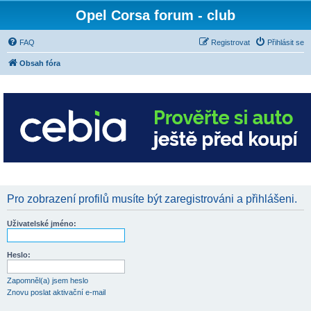
Opel Corsa forum - club
FAQ
Registrovat
Přihlásit se
Obsah fóra
Pro zobrazení profilů musíte být zaregistrováni a přihlášeni.
Uživatelské jméno:
Heslo:
Zapomněl(a) jsem heslo
Znovu poslat aktivační e-mail