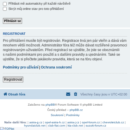
Přihlásit mě automaticky při každé návštěvě
Skrýt můj online stav pro toto přihlášení
REGISTROVAT
Pro přihlášení musíte být registrován. Registrace trvá jen pár vteřin a dává vám
mnohem větší možnosti. Administrátor fóra též může dávat rozšířené pravomoci
registrovaným uživatelům. Před registrací se ujistěte, že jste se obeznámili
s našimi podmínkami pro použití a s dalšími pravidly a ujednáními. Také se
ujistěte, že si přečtete jakákoliv pravidla, která se na fóru objeví.
Podmínky pro užívání
|
Ochrana soukromí
Registrovat
Obsah fóra
Všechny časy jsou v
UTC+02:00
Založeno na
phpBB
® Forum Software © phpBB Limited
Český překlad –
phpBB.cz
Soukromí
|
Podmínky
Naše další fóra:
|
astra-g.cz
|
opel-astra-h.cz
|
astra-j.cz
|
opel-forum.cz
|
chevroletclub.cz
|
hyundaiclub.net
|
club-fiat.com
|
kia-club.net
|
suzuki-forum.cz