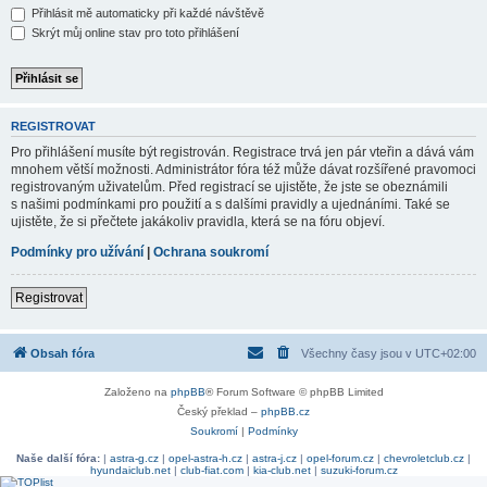
Přihlásit mě automaticky při každé návštěvě
Skrýt můj online stav pro toto přihlášení
REGISTROVAT
Pro přihlášení musíte být registrován. Registrace trvá jen pár vteřin a dává vám
mnohem větší možnosti. Administrátor fóra též může dávat rozšířené pravomoci
registrovaným uživatelům. Před registrací se ujistěte, že jste se obeznámili
s našimi podmínkami pro použití a s dalšími pravidly a ujednáními. Také se
ujistěte, že si přečtete jakákoliv pravidla, která se na fóru objeví.
Podmínky pro užívání
|
Ochrana soukromí
Registrovat
Obsah fóra
Všechny časy jsou v
UTC+02:00
Založeno na
phpBB
® Forum Software © phpBB Limited
Český překlad –
phpBB.cz
Soukromí
|
Podmínky
Naše další fóra:
|
astra-g.cz
|
opel-astra-h.cz
|
astra-j.cz
|
opel-forum.cz
|
chevroletclub.cz
|
hyundaiclub.net
|
club-fiat.com
|
kia-club.net
|
suzuki-forum.cz