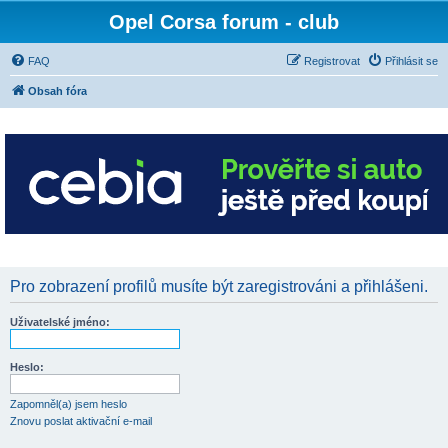
Opel Corsa forum - club
FAQ
Registrovat
Přihlásit se
Obsah fóra
Pro zobrazení profilů musíte být zaregistrováni a přihlášeni.
Uživatelské jméno:
Heslo:
Zapomněl(a) jsem heslo
Znovu poslat aktivační e-mail