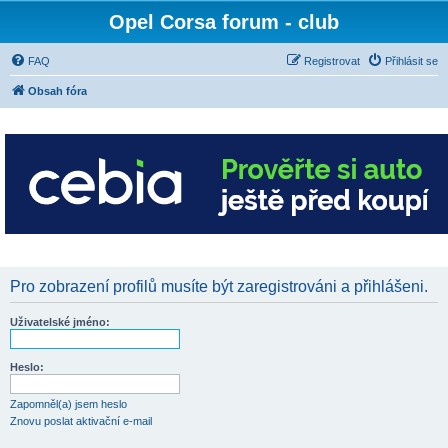
Opel Corsa forum - club
FAQ
Registrovat
Přihlásit se
Obsah fóra
Pro zobrazení profilů musíte být zaregistrováni a přihlášeni.
Uživatelské jméno:
Heslo:
Zapomněl(a) jsem heslo
Znovu poslat aktivační e-mail