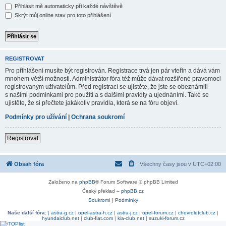
Přihlásit mě automaticky při každé návštěvě
Skrýt můj online stav pro toto přihlášení
REGISTROVAT
Pro přihlášení musíte být registrován. Registrace trvá jen pár vteřin a dává vám
mnohem větší možnosti. Administrátor fóra též může dávat rozšířené pravomoci
registrovaným uživatelům. Před registrací se ujistěte, že jste se obeznámili
s našimi podmínkami pro použití a s dalšími pravidly a ujednáními. Také se
ujistěte, že si přečtete jakákoliv pravidla, která se na fóru objeví.
Podmínky pro užívání
|
Ochrana soukromí
Registrovat
Obsah fóra
Všechny časy jsou v
UTC+02:00
Založeno na
phpBB
® Forum Software © phpBB Limited
Český překlad –
phpBB.cz
Soukromí
|
Podmínky
Naše další fóra:
|
astra-g.cz
|
opel-astra-h.cz
|
astra-j.cz
|
opel-forum.cz
|
chevroletclub.cz
|
hyundaiclub.net
|
club-fiat.com
|
kia-club.net
|
suzuki-forum.cz