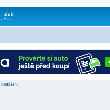
- club
pel Corsa
 přihlášeni.