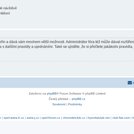
ždé návštěvě
hlášení
 vteřin a dává vám mnohem větší možnosti. Administrátor fóra též může dávat rozšíře
 s dalšími pravidly a ujednáními. Také se ujistěte, že si přečtete jakákoliv pravidla, 
Založeno na
phpBB
® Forum Software © phpBB Limited
Český překlad –
phpBB.cz
Soukromí
|
Podmínky
z
|
opel-astra-h.cz
|
astra-j.cz
|
opel-forum.cz
|
chevroletclub.cz
|
hyundaiclub.net
|
club-fiat.com
|
k