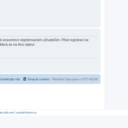
né pravomoci registrovaným uživatelům. Před registrací se
která se na fóru objeví.
Kontaktujte nás
Smazat cookies
Všechny časy jsou v
UTC+02:00
ia-club.net
|
suzuki-forum.cz