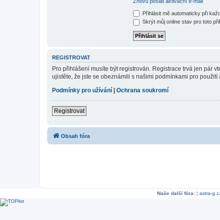
Znovu poslat aktivační e-mail
Přihlásit mě automaticky při ka
Skrýt můj online stav pro toto při
REGISTROVAT
Pro přihlášení musíte být registrován. Registrace trvá jen pár
ujistěte, že jste se obeznámili s našimi podmínkami pro použití a
Podmínky pro užívání
|
Ochrana soukromí
Registrovat
Obsah fóra
Naše další fóra:
|
astra-g.c