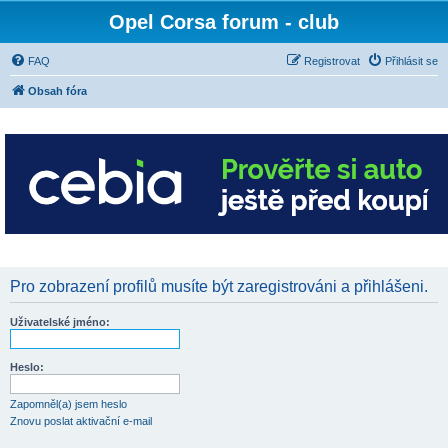
Opel Corsa forum - club
FAQ
Registrovat
Přihlásit se
Obsah fóra
Pro zobrazení profilů musíte být zaregistrováni a přihlášeni.
Uživatelské jméno:
Heslo:
Zapomněl(a) jsem heslo
Znovu poslat aktivační e-mail