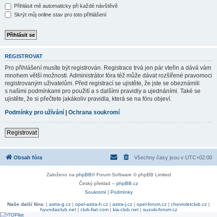
Přihlásit mě automaticky při každé návštěvě
Skrýt můj online stav pro toto přihlášení
REGISTROVAT
Pro přihlášení musíte být registrován. Registrace trvá jen pár vteřin a dává vám
mnohem větší možnosti. Administrátor fóra též může dávat rozšířené pravomoci
registrovaným uživatelům. Před registrací se ujistěte, že jste se obeznámili
s našimi podmínkami pro použití a s dalšími pravidly a ujednáními. Také se
ujistěte, že si přečtete jakákoliv pravidla, která se na fóru objeví.
Podmínky pro užívání
|
Ochrana soukromí
Registrovat
Obsah fóra
Všechny časy jsou v
UTC+02:00
Založeno na
phpBB
® Forum Software © phpBB Limited
Český překlad –
phpBB.cz
Soukromí
|
Podmínky
Naše další fóra:
|
astra-g.cz
|
opel-astra-h.cz
|
astra-j.cz
|
opel-forum.cz
|
chevroletclub.cz
|
hyundaiclub.net
|
club-fiat.com
|
kia-club.net
|
suzuki-forum.cz