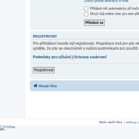
Znovu poslat aktivační e-mail
Přihlásit mě automaticky při ka
Skrýt můj online stav pro toto při
REGISTROVAT
Pro přihlášení musíte být registrován. Registrace trvá jen pár
ujistěte, že jste se obeznámili s našimi podmínkami pro použití a
Podmínky pro užívání
|
Ochrana soukromí
Registrovat
Obsah fóra
Naše další fóra:
|
astra-g.c