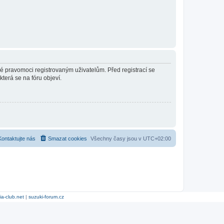
né pravomoci registrovaným uživatelům. Před registrací se
která se na fóru objeví.
Kontaktujte nás
Smazat cookies
Všechny časy jsou v
UTC+02:00
ia-club.net
|
suzuki-forum.cz