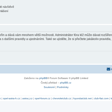
ždé návštěvě
hlášení
 vteřin a dává vám mnohem větší možnosti. Administrátor fóra též může dávat rozšíře
 s dalšími pravidly a ujednáními. Také se ujistěte, že si přečtete jakákoliv pravidla, 
Založeno na
phpBB
® Forum Software © phpBB Limited
Český překlad –
phpBB.cz
Soukromí
|
Podmínky
z
|
opel-astra-h.cz
|
astra-j.cz
|
opel-forum.cz
|
chevroletclub.cz
|
hyundaiclub.net
|
club-fiat.com
|
k