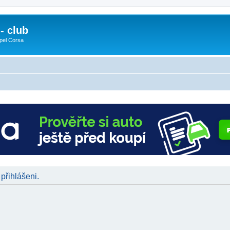
- club
pel Corsa
 přihlášeni.