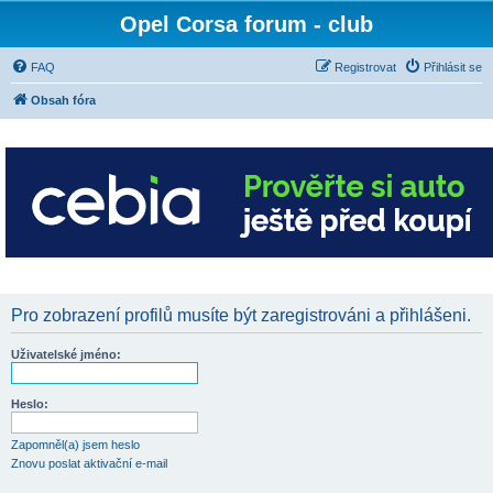
Opel Corsa forum - club
FAQ
Registrovat
Přihlásit se
Obsah fóra
Pro zobrazení profilů musíte být zaregistrováni a přihlášeni.
Uživatelské jméno:
Heslo:
Zapomněl(a) jsem heslo
Znovu poslat aktivační e-mail