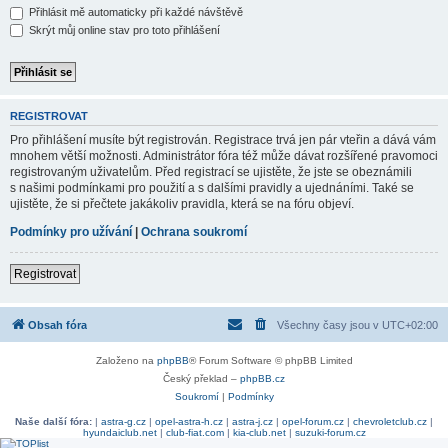
Přihlásit mě automaticky při každé návštěvě
Skrýt můj online stav pro toto přihlášení
REGISTROVAT
Pro přihlášení musíte být registrován. Registrace trvá jen pár vteřin a dává vám
mnohem větší možnosti. Administrátor fóra též může dávat rozšířené pravomoci
registrovaným uživatelům. Před registrací se ujistěte, že jste se obeznámili
s našimi podmínkami pro použití a s dalšími pravidly a ujednáními. Také se
ujistěte, že si přečtete jakákoliv pravidla, která se na fóru objeví.
Podmínky pro užívání
|
Ochrana soukromí
Registrovat
Obsah fóra
Všechny časy jsou v
UTC+02:00
Založeno na
phpBB
® Forum Software © phpBB Limited
Český překlad –
phpBB.cz
Soukromí
|
Podmínky
Naše další fóra:
|
astra-g.cz
|
opel-astra-h.cz
|
astra-j.cz
|
opel-forum.cz
|
chevroletclub.cz
|
hyundaiclub.net
|
club-fiat.com
|
kia-club.net
|
suzuki-forum.cz