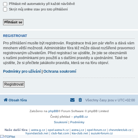
Přihlásit mě automaticky při každé návštěvě
Skrýt můj online stav pro toto přihlášení
REGISTROVAT
Pro přihlášení musíte být registrován. Registrace trvá jen pár vteřin a dává vám
mnohem větší možnosti. Administrátor fóra též může dávat rozšířené pravomoci
registrovaným uživatelům. Před registrací se ujistěte, že jste se obeznámili
s našimi podmínkami pro použití a s dalšími pravidly a ujednáními. Také se
ujistěte, že si přečtete jakákoliv pravidla, která se na fóru objeví.
Podmínky pro užívání
|
Ochrana soukromí
Registrovat
Obsah fóra
Všechny časy jsou v
UTC+02:00
Založeno na
phpBB
® Forum Software © phpBB Limited
Český překlad –
phpBB.cz
Soukromí
|
Podmínky
Naše další fóra:
|
astra-g.cz
|
opel-astra-h.cz
|
astra-j.cz
|
opel-forum.cz
|
chevroletclub.cz
|
hyundaiclub.net
|
club-fiat.com
|
kia-club.net
|
suzuki-forum.cz