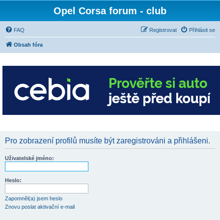
Opel Corsa forum - club
FAQ
Registrovat
Přihlásit se
Obsah fóra
Pro zobrazení profilů musíte být zaregistrováni a přihlášeni.
Uživatelské jméno:
Heslo:
Zapomněl(a) jsem heslo
Znovu poslat aktivační e-mail