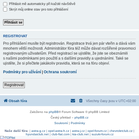
Přihlásit mě automaticky při každé návštěvě
Skrýt můj online stav pro toto přihlášení
REGISTROVAT
Pro přihlášení musíte být registrován. Registrace trvá jen pár vteřin a dává vám
mnohem větší možnosti. Administrátor fóra též může dávat rozšířené pravomoci
registrovaným uživatelům. Před registrací se ujistěte, že jste se obeznámili
s našimi podmínkami pro použití a s dalšími pravidly a ujednáními. Také se
ujistěte, že si přečtete jakákoliv pravidla, která se na fóru objeví.
Podmínky pro užívání
|
Ochrana soukromí
Registrovat
Obsah fóra
Všechny časy jsou v
UTC+02:00
Založeno na
phpBB
® Forum Software © phpBB Limited
Český překlad –
phpBB.cz
Soukromí
|
Podmínky
Naše další fóra:
|
astra-g.cz
|
opel-astra-h.cz
|
astra-j.cz
|
opel-forum.cz
|
chevroletclub.cz
|
hyundaiclub.net
|
club-fiat.com
|
kia-club.net
|
suzuki-forum.cz