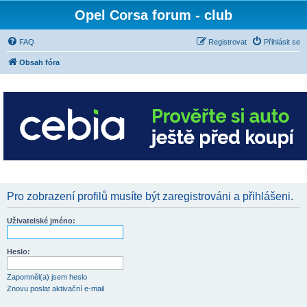
Opel Corsa forum - club
FAQ
Registrovat
Přihlásit se
Obsah fóra
Pro zobrazení profilů musíte být zaregistrováni a přihlášeni.
Uživatelské jméno:
Heslo:
Zapomněl(a) jsem heslo
Znovu poslat aktivační e-mail