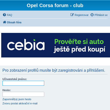
Opel Corsa forum - club
FAQ
Registrovat
Přihlásit se
Obsah fóra
Pro zobrazení profilů musíte být zaregistrováni a přihlášeni.
Uživatelské jméno:
Heslo:
Zapomněl(a) jsem heslo
Znovu poslat aktivační e-mail