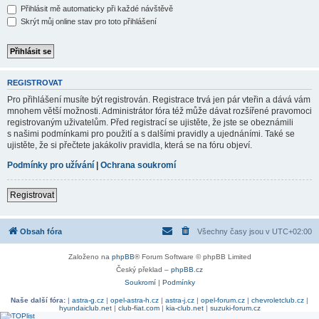
Přihlásit mě automaticky při každé návštěvě
Skrýt můj online stav pro toto přihlášení
REGISTROVAT
Pro přihlášení musíte být registrován. Registrace trvá jen pár vteřin a dává vám
mnohem větší možnosti. Administrátor fóra též může dávat rozšířené pravomoci
registrovaným uživatelům. Před registrací se ujistěte, že jste se obeznámili
s našimi podmínkami pro použití a s dalšími pravidly a ujednáními. Také se
ujistěte, že si přečtete jakákoliv pravidla, která se na fóru objeví.
Podmínky pro užívání
|
Ochrana soukromí
Registrovat
Obsah fóra
Všechny časy jsou v
UTC+02:00
Založeno na
phpBB
® Forum Software © phpBB Limited
Český překlad –
phpBB.cz
Soukromí
|
Podmínky
Naše další fóra:
|
astra-g.cz
|
opel-astra-h.cz
|
astra-j.cz
|
opel-forum.cz
|
chevroletclub.cz
|
hyundaiclub.net
|
club-fiat.com
|
kia-club.net
|
suzuki-forum.cz