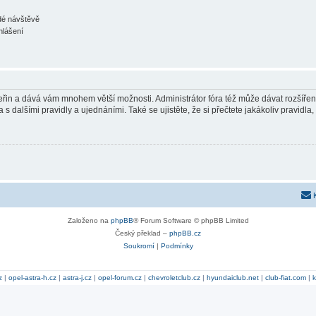
ždé návštěvě
hlášení
 vteřin a dává vám mnohem větší možnosti. Administrátor fóra též může dávat rozšíře
 s dalšími pravidly a ujednáními. Také se ujistěte, že si přečtete jakákoliv pravidla, 
Založeno na
phpBB
® Forum Software © phpBB Limited
Český překlad –
phpBB.cz
Soukromí
|
Podmínky
z
|
opel-astra-h.cz
|
astra-j.cz
|
opel-forum.cz
|
chevroletclub.cz
|
hyundaiclub.net
|
club-fiat.com
|
k