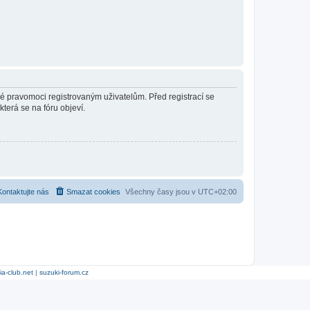
né pravomoci registrovaným uživatelům. Před registrací se
která se na fóru objeví.
Kontaktujte nás
Smazat cookies
Všechny časy jsou v
UTC+02:00
ia-club.net
|
suzuki-forum.cz