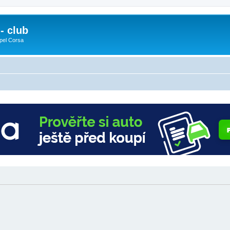
- club
pel Corsa