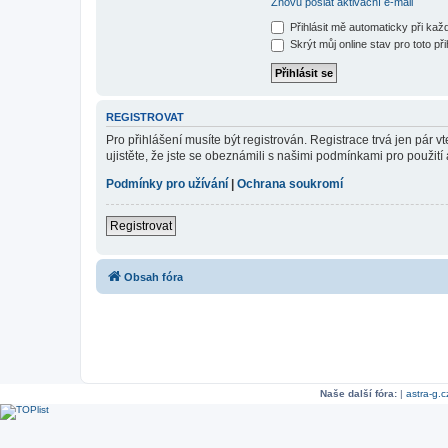
Znovu poslat aktivační e-mail
Přihlásit mě automaticky při ka
Skrýt můj online stav pro toto při
REGISTROVAT
Pro přihlášení musíte být registrován. Registrace trvá jen pár
ujistěte, že jste se obeznámili s našimi podmínkami pro použití a
Podmínky pro užívání
|
Ochrana soukromí
Registrovat
Obsah fóra
Naše další fóra:
|
astra-g.c