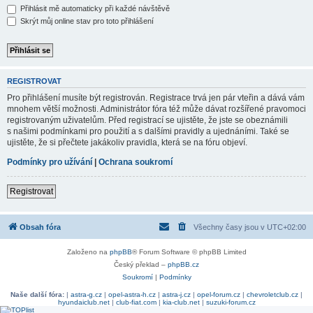
Přihlásit mě automaticky při každé návštěvě
Skrýt můj online stav pro toto přihlášení
REGISTROVAT
Pro přihlášení musíte být registrován. Registrace trvá jen pár vteřin a dává vám
mnohem větší možnosti. Administrátor fóra též může dávat rozšířené pravomoci
registrovaným uživatelům. Před registrací se ujistěte, že jste se obeznámili
s našimi podmínkami pro použití a s dalšími pravidly a ujednáními. Také se
ujistěte, že si přečtete jakákoliv pravidla, která se na fóru objeví.
Podmínky pro užívání
|
Ochrana soukromí
Registrovat
Obsah fóra
Všechny časy jsou v
UTC+02:00
Založeno na
phpBB
® Forum Software © phpBB Limited
Český překlad –
phpBB.cz
Soukromí
|
Podmínky
Naše další fóra:
|
astra-g.cz
|
opel-astra-h.cz
|
astra-j.cz
|
opel-forum.cz
|
chevroletclub.cz
|
hyundaiclub.net
|
club-fiat.com
|
kia-club.net
|
suzuki-forum.cz