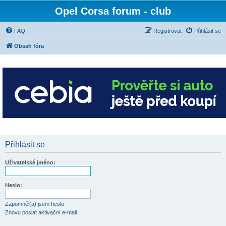
Opel Corsa forum - club
FAQ
Registrovat
Přihlásit se
Obsah fóra
Přihlásit se
Uživatelské jméno:
Heslo:
Zapomněl(a) jsem heslo
Znovu poslat aktivační e-mail