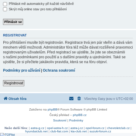
Přihlásit mě automaticky při každé návštěvě
Skrýt můj online stav pro toto přihlášení
REGISTROVAT
Pro přihlášení musíte být registrován. Registrace trvá jen pár vteřin a dává vám
mnohem větší možnosti. Administrátor fóra též může dávat rozšířené pravomoci
registrovaným uživatelům. Před registrací se ujistěte, že jste se obeznámili
s našimi podmínkami pro použití a s dalšími pravidly a ujednáními. Také se
ujistěte, že si přečtete jakákoliv pravidla, která se na fóru objeví.
Podmínky pro užívání
|
Ochrana soukromí
Registrovat
Obsah fóra
Všechny časy jsou v
UTC+02:00
Založeno na
phpBB
® Forum Software © phpBB Limited
Český překlad –
phpBB.cz
Soukromí
|
Podmínky
Naše další fóra:
|
astra-g.cz
|
opel-astra-h.cz
|
astra-j.cz
|
opel-forum.cz
|
chevroletclub.cz
|
hyundaiclub.net
|
club-fiat.com
|
kia-club.net
|
suzuki-forum.cz