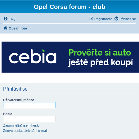
Opel Corsa forum - club
FAQ
Registrovat
Přihlásit se
Obsah fóra
Přihlásit se
Uživatelské jméno:
Heslo:
Zapomněl(a) jsem heslo
Znovu poslat aktivační e-mail